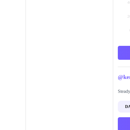
@ken
Steady
D