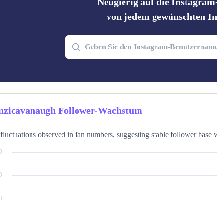
Neugierig auf die Instagram
von jedem gewünschten In
zicavanaugh Follower-Wachstum
fluctuations observed in fan numbers, suggesting stable follower base wi