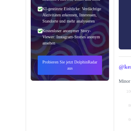
KI-gestützte Einblicke: Verdächtige
Aktivitäten erkennen, Interessen,
Standorte und mehr analysieren
Kostenloser anonymer Story-
Viewer: Instagram-Stories anonym
ansehen
Probieren Sie jetzt DolphinRadar
@ken
aus
Minor 