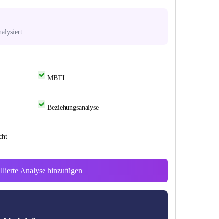
alysiert.
MBTI
Beziehungsanalyse
cht
illierte Analyse hinzufügen