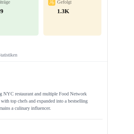
iträge
Gefolgt
79
1.3K
tatistiken
ng NYC restaurant and multiple Food Network
d with top chefs and expanded into a bestselling
ains a culinary influencer.