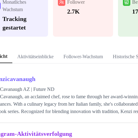
Monatliches
Follower
Be
Wachstum
2.7K
1
Tracking
gestartet
icht
Aktivitätseinblicke
Follower-Wachstum
Historische S
nzicavanaugh
 Cavanaugh AZ | Future ND
Cavanaugh, an acclaimed chef, rose to fame through her award-winni
ances. With a culinary legacy from her Italian family, she's collaborate
ok series. Recognized for blending innovation with tradition, Kenzi rem
agram-Aktivitätsverfolgung