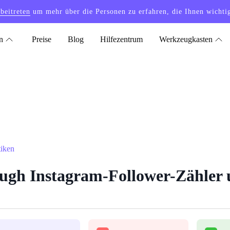
 beitreten
um mehr über die Personen zu erfahren, die Ihnen wichti
n
Preise
Blog
Hilfezentrum
Werkzeugkasten
tiken
gh Instagram-Follower-Zähler u