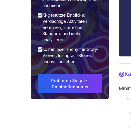
und mehr
KI-gestützte Einblicke:
Verdächtige Aktivitäten
erkennen, Interessen,
Standorte und mehr
analysieren
Kostenloser anonymer Story-
Viewer: Instagram-Stories
anonym ansehen
@ka
Probieren Sie jetzt
DolphinRadar aus
Minim