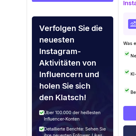
Inst
Verfolgen Sie die
neuesten
Was e
Instagram-
Ne
Aktivitäten von
Influencern und
KI
holen Sie sich
Be
den Klatsch!
Über 100.000 der heißesten
Influencer-Konten
Detaillierte Berichte: Sehen Sie
ihre neuesten Follower, Likes