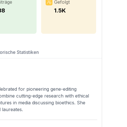
iträge
Gefolgt
38
1.5K
orische Statistiken
lebrated for pioneering gene-editing
ombine cutting-edge research with ethical
tures in media discussing bioethics. She
 laureates.