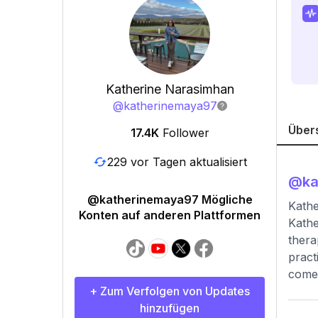
Katherine Narasimhan
@
katherinemaya97
Über
17.4K
Follower
229 vor Tagen aktualisiert
@
k
@katherinemaya97 Mögliche
Kath
Konten auf anderen Plattformen
Kathe
thera
pract
comes
+ Zum Verfolgen von Updates
hinzufügen