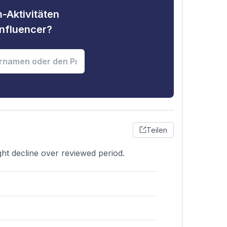
-Aktivitäten
nfluencer?
Teilen
ght decline over reviewed period.