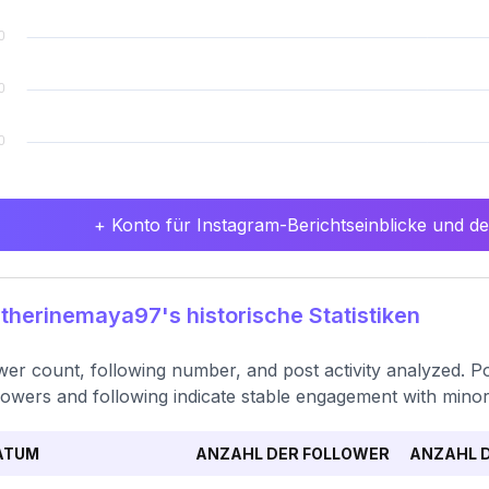
+ Konto für Instagram-Berichtseinblicke und det
herinemaya97's historische Statistiken
wer count, following number, and post activity analyzed. Po
llowers and following indicate stable engagement with mino
ATUM
ANZAHL DER FOLLOWER
ANZAHL D