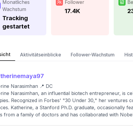
Monatliches
Follower
Be
Wachstum
17.4K
2
Tracking
gestartet
sicht
Aktivitätseinblicke
Follower-Wachstum
Hist
atherinemaya97
erine Narasimhan 📍 DC
rine Narasimhan, an influential biotech entrepreneur, is ce
pies. Recognized in Forbes' "30 Under 30," her ventures c
ices. Katherine, a Stanford Ph.D. graduate, occasionally fea
 from a family of doctors and has collaborated with Nobel