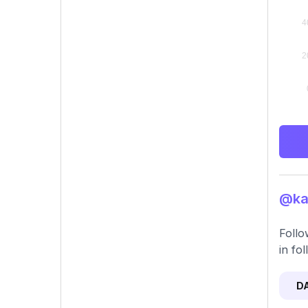
@kat
Follo
in fo
D