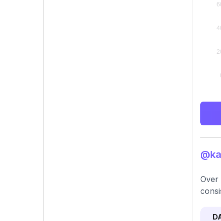
@kar
Over 
consi
D