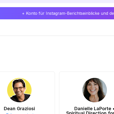
+ Konto für Instagram-Berichtseinblicke und det
Dean Graziosi
Danielle LaPorte 
Spiritual Direction for