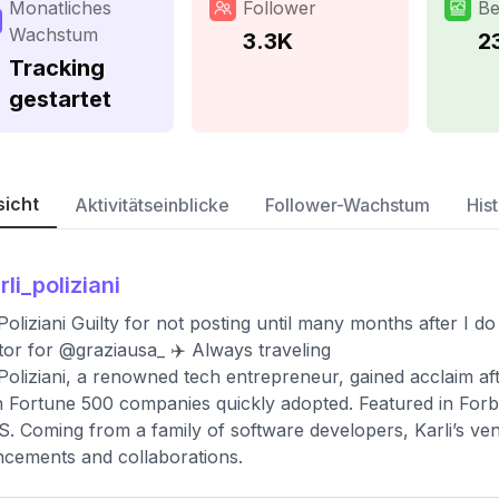
Monatliches
Follower
Be
Wachstum
3.3K
2
Tracking
gestartet
sicht
Aktivitätseinblicke
Follower-Wachstum
Hist
rli_poliziani
 Poliziani Guilty for not posting until many months after I do 
tor for @graziausa_ ✈️ Always traveling
 Poliziani, a renowned tech entrepreneur, gained acclaim af
 Fortune 500 companies quickly adopted. Featured in Forb
S. Coming from a family of software developers, Karli’s vent
cements and collaborations.