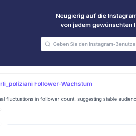
Neugierig auf die Instagram
von jedem gewünschten I
li_poliziani Follower-Wachstum
al fluctuations in follower count, suggesting stable audie