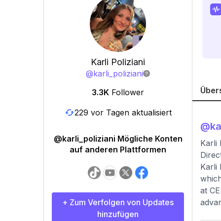
Karli Poliziani
@
karli_poliziani
Über
3.3K
Follower
229 vor Tagen aktualisiert
@
ka
@karli_poliziani Mögliche Konten
Karli
auf anderen Plattformen
Direc
Karli
which
at CE
+ Zum Verfolgen von Updates
advan
hinzufügen