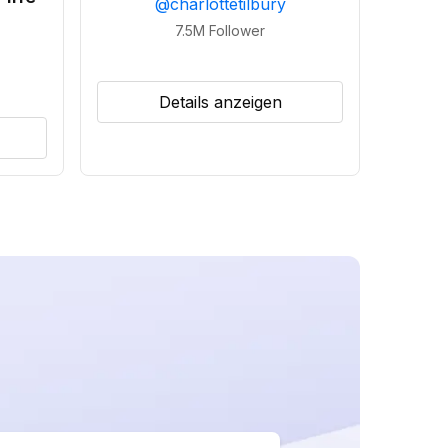
@
charlottetilbury
7.5M
Follower
Details anzeigen