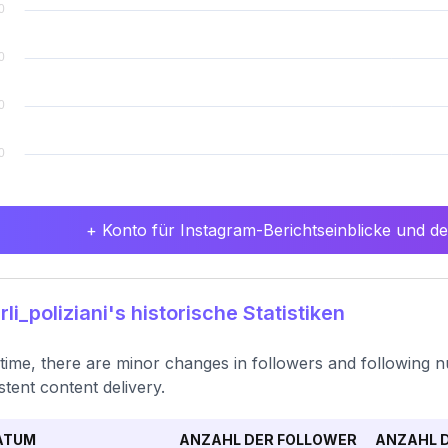
+ Konto für Instagram-Berichtseinblicke und det
li_poliziani's historische Statistiken
time, there are minor changes in followers and following n
stent content delivery.
ATUM
ANZAHL DER FOLLOWER
ANZAHL D