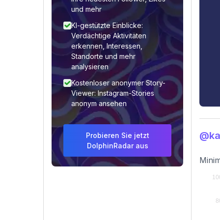
und mehr
KI-gestützte Einblicke:
Verdächtige Aktivitäten
erkennen, Interessen,
Standorte und mehr
analysieren
Kostenloser anonymer Story-
Viewer: Instagram-Stories
anonym ansehen
@kar
Probieren Sie jetzt
DolphinRadar aus
Minim