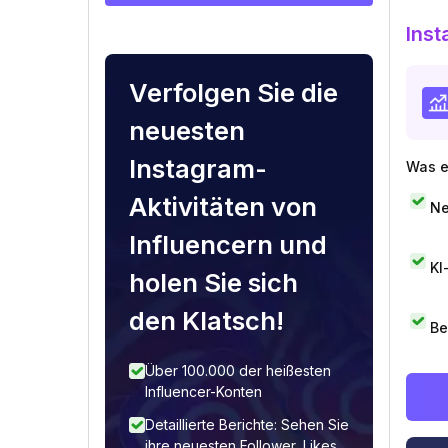
Inst
Verfolgen Sie die
neuesten
Instagram-
Was e
Aktivitäten von
Ne
Influencern und
KI
holen Sie sich
den Klatsch!
Be
Über 100.000 der heißesten
Influencer-Konten
Detaillierte Berichte: Sehen Sie
ihre neuesten Follower, Likes