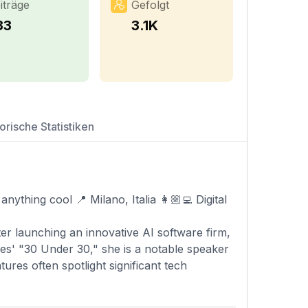
iträge
Gefolgt
33
3.1K
orische Statistiken
anything cool 📍 Milano, Italia 👩🏼‍💻 Digital
ter launching an innovative AI software firm,
es' "30 Under 30," she is a notable speaker
ures often spotlight significant tech