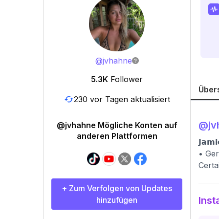
@
jvhahne
5.3K
Follower
Über
230 vor Tagen aktualisiert
@
jv
@jvhahne Mögliche Konten auf
anderen Plattformen
𝗝𝗮𝗺
• Ge
Certa
+ Zum Verfolgen von Updates
Inst
hinzufügen