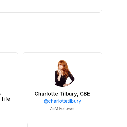
•
Charlotte Tilbury, CBE
 life
@
charlottetilbury
7.5M
Follower