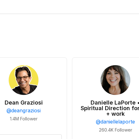
Dean Graziosi
Danielle LaPorte 
Spiritual Direction for
@
deangraziosi
+ work
1.4M
Follower
@
daniellelaporte
260.4K
Follower