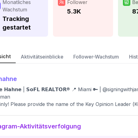
Monatliches
Follower
Be
Wachstum
5.3K
8
Tracking
gestartet
sicht
Aktivitätseinblicke
Follower-Wachstum
Hist
hahne
𝗶𝗲 𝗛𝗮𝗵𝗻𝗲 | 𝗦𝗼𝗙𝗟 𝗥𝗘𝗔𝗟𝗧𝗢𝗥® 📍 Miami 🔑 | @signingw
rman
inly! Please provide the name of the Key Opinion Leader (KO
agram-Aktivitätsverfolgung