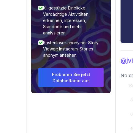
KI-gestützte Einblicke:
Verdächtige Aktivitäten
erkennen, Interessen,
Standorte und mehr
analysieren
Kostenloser anonymer Story-
Viewer: Instagram-Stories
anonym ansehen
@jv
Probieren Sie jetzt
No da
DolphinRadar aus