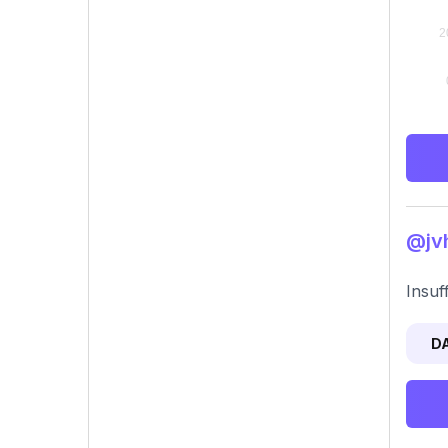
@jvh
Insuf
D