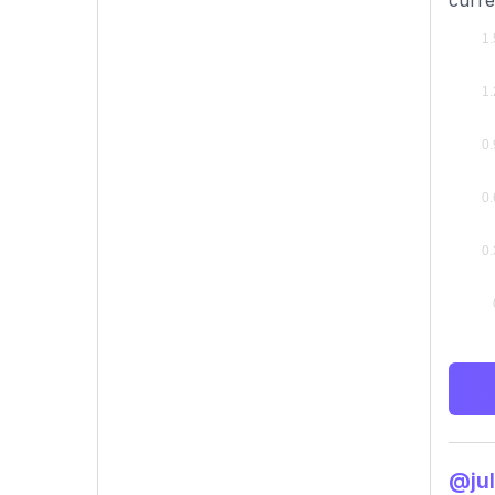
curre
@jul