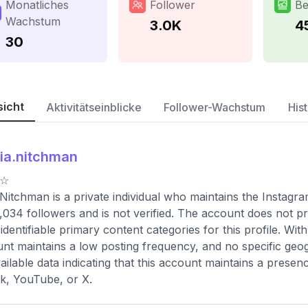
Monatliches
Follower
Be
Wachstum
3.0K
4
30
sicht
Aktivitätseinblicke
Follower-Wachstum
Hist
lia.nitchman
 ☆
 Nitchman is a private individual who maintains the Instagr
,034 followers and is not verified. The account does not pr
 identifiable primary content categories for this profile. Wit
nt maintains a low posting frequency, and no specific geogra
ailable data indicating that this account maintains a prese
k, YouTube, or X.