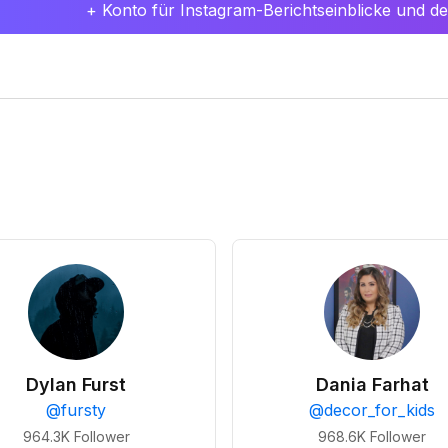
+ Konto für Instagram-Berichtseinblicke und det
Dylan Furst
Dania Farhat
@
fursty
@
decor_for_kids
964.3K
Follower
968.6K
Follower