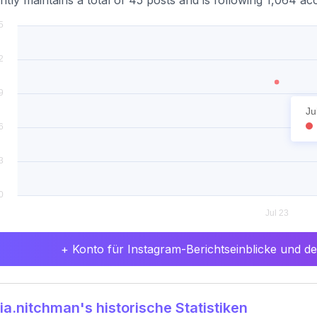
ntly maintains a total of 45 posts and is following 1,064 ac
Ju
+ Konto für Instagram-Berichtseinblicke und det
ia.nitchman's historische Statistiken