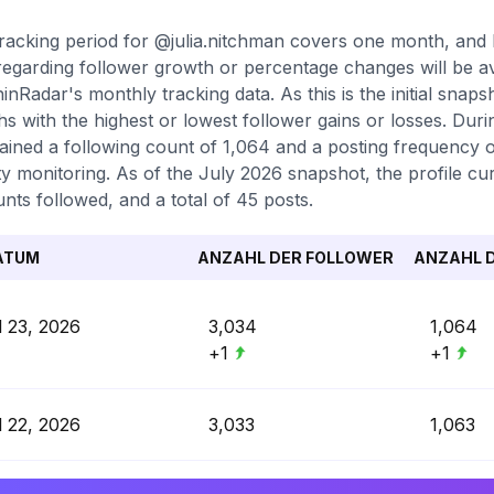
racking period for @julia.nitchman covers one month, and b
regarding follower growth or percentage changes will be av
inRadar's monthly tracking data. As this is the initial snaps
s with the highest or lowest follower gains or losses. Duri
ained a following count of 1,064 and a posting frequency of
ity monitoring. As of the July 2026 snapshot, the profile cu
nts followed, and a total of 45 posts.
ATUM
ANZAHL DER FOLLOWER
ANZAHL D
l 23, 2026
3,034
1,064
+1
+1
l 22, 2026
3,033
1,063