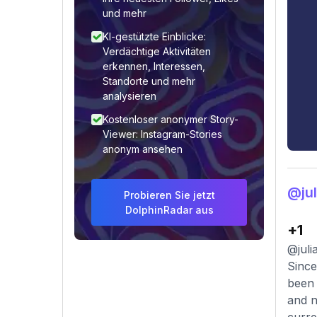
und mehr
KI-gestützte Einblicke:
Verdächtige Aktivitäten
erkennen, Interessen,
Standorte und mehr
analysieren
Kostenloser anonymer Story-
Viewer: Instagram-Stories
anonym ansehen
@ju
Probieren Sie jetzt
DolphinRadar aus
+1
@juli
Since
been 
and n