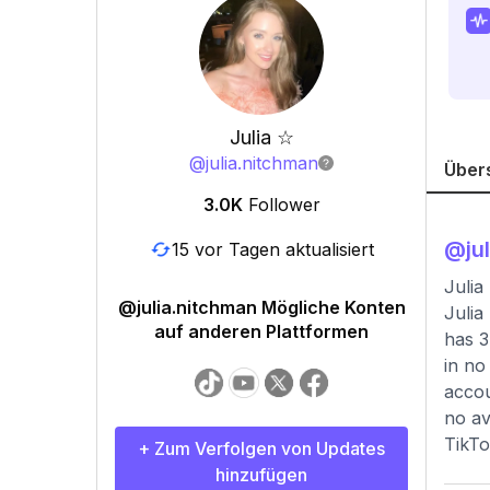
Julia ☆
@
julia.nitchman
Über
3.0K
Follower
@
ju
15 vor Tagen aktualisiert
Julia
@julia.nitchman Mögliche Konten
Julia
auf anderen Plattformen
has 3
in no
accou
no av
TikTo
+ Zum Verfolgen von Updates
hinzufügen