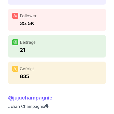
Follower
35.5K
Beiträge
21
Gefolgt
835
@
jujuchampagnie
Julian Champagnie🗣