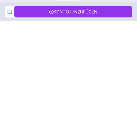
Not Now
Accept
KONTO HINZUFÜGEN
DolphinRadar
Ihr ultimativer Instagram-Aktivitäts-Tracker
Folgen Sie uns
PRODUKT
RESSOURCEN
Analysen-Beispiel
Änderungsprotokoll
Preise
Blog
Kontaktieren Sie uns
Über uns