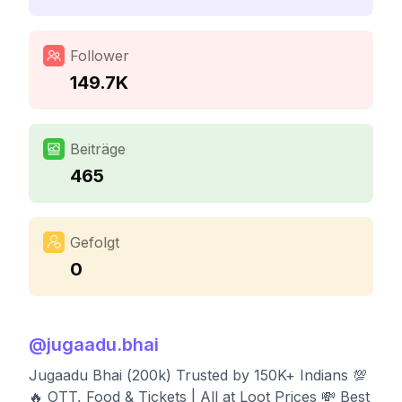
Follower
149.7K
Beiträge
465
Gefolgt
0
@
jugaadu.bhai
Jugaadu Bhai (200k) Trusted by 150K+ Indians 💯
🔥 OTT, Food & Tickets | All at Loot Prices 💸 Best