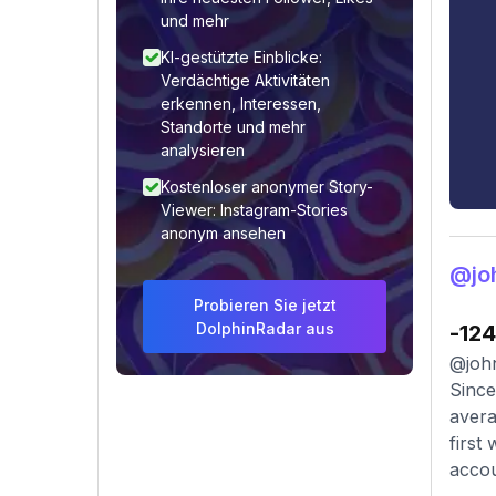
und mehr
KI-gestützte Einblicke:
Verdächtige Aktivitäten
erkennen, Interessen,
Standorte und mehr
analysieren
Kostenloser anonymer Story-
Viewer: Instagram-Stories
anonym ansehen
@jo
Probieren Sie jetzt
DolphinRadar aus
-124
@john
Since
avera
first
accou