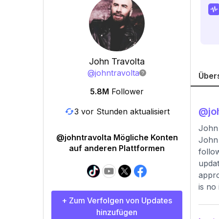
John Travolta
@
johntravolta
Über
5.8M
Follower
@
jo
3 vor Stunden aktualisiert
John 
@johntravolta Mögliche Konten
John 
auf anderen Plattformen
follo
updat
appro
is no
+ Zum Verfolgen von Updates
hinzufügen