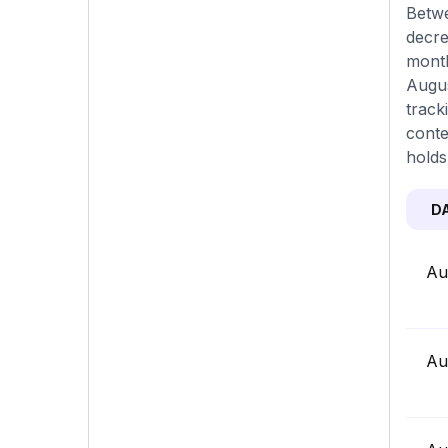
Betwe
decre
month
Augus
track
conte
holds
D
Au
Au