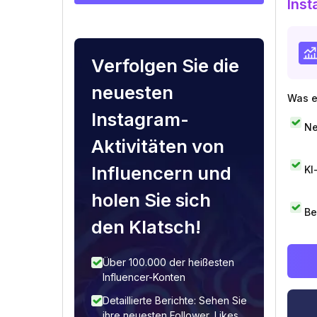
Inst
Verfolgen Sie die
neuesten
Was e
Instagram-
Ne
Aktivitäten von
Influencern und
KI
holen Sie sich
Be
den Klatsch!
Über 100.000 der heißesten
Influencer-Konten
Detaillierte Berichte: Sehen Sie
ihre neuesten Follower, Likes