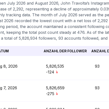
en July 2026 and August 2026, John Travolta’s Instagram p
ase of 2,292, representing a decline of approximately 0.0
ly tracking data. The month of July 2026 served as the per
t 2026 recorded the lowest count with a net loss of 2,292
ing period, the account maintained a consistent following 
nt, keeping the total post count steady at 476. As of the la
 a total of 5,826,934 followers, 93 accounts followed, and 
ATUM
ANZAHL DER FOLLOWER
ANZAHL D
g 8, 2026
5,826,535
93
-124
g 7, 2026
5,826,659
93
-275