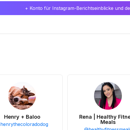
+ Konto für Instagram-Berichtseinblicke und det
Henry + Baloo
Rena | Healthy Fitn
Meals
@
henrythecoloradodog
@
healthyfitnessmeal