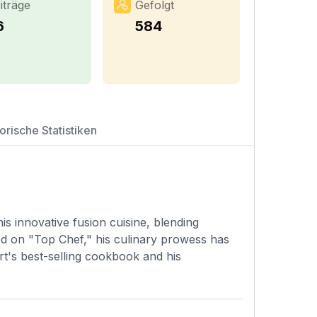
iträge
Gefolgt
6
584
orische Statistiken
s innovative fusion cuisine, blending
red on "Top Chef," his culinary prowess has
rt's best-selling cookbook and his