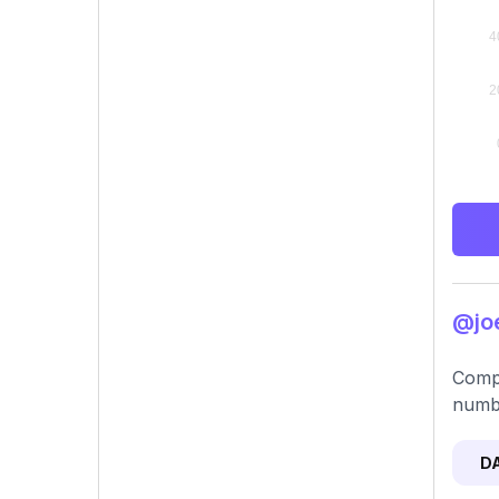
@joe
Compr
numbe
D