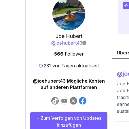
Joe Hubert
@
joehubert43
Über
566
Follower
231 vor Tagen aktualisiert
@
jo
@joehubert43 Mögliche Konten
Joe H
auf anderen Plattformen
Joe H
tradi
earne
susta
+ Zum Verfolgen von Updates
hinzufügen