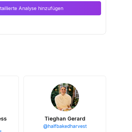
aillierte Analyse hinzufügen
ess
Tieghan Gerard
@
halfbakedharvest
s