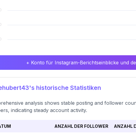
+ Konto für Instagram-Berichtseinblicke und det
hubert43's historische Statistiken
ehensive analysis shows stable posting and follower counts
rs, indicating steady account activity.
ATUM
ANZAHL DER FOLLOWER
ANZAHL D