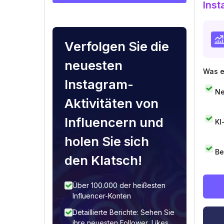
Inst
Verfolgen Sie die
neuesten
Was e
Instagram-
Ne
Aktivitäten von
Influencern und
KI
holen Sie sich
Be
den Klatsch!
Über 100.000 der heißesten
Influencer-Konten
Detaillierte Berichte: Sehen Sie
ihre neuesten Follower, Likes