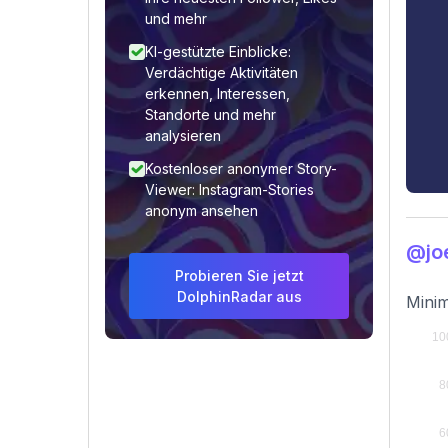
und mehr
KI-gestützte Einblicke:
Verdächtige Aktivitäten
erkennen, Interessen,
Standorte und mehr
analysieren
Kostenloser anonymer Story-
Viewer: Instagram-Stories
anonym ansehen
@jo
Probieren Sie jetzt
DolphinRadar aus
Minim