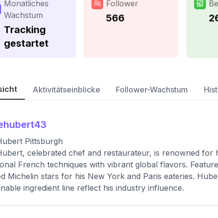
Monatliches
Follower
Be
Wachstum
566
2
Tracking
gestartet
sicht
Aktivitätseinblicke
Follower-Wachstum
Hist
ehubert43
ubert Pittsburgh
ubert, celebrated chef and restaurateur, is renowned for hi
tional French techniques with vibrant global flavors. Featu
d Michelin stars for his New York and Paris eateries. Hube
inable ingredient line reflect his industry influence.