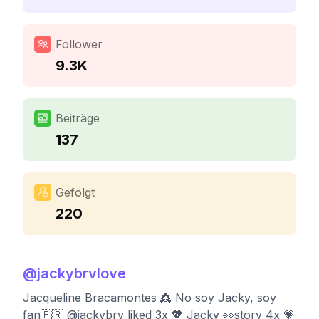
Follower
9.3K
Beiträge
137
Gefolgt
220
@
jackybrvlove
Jacqueline Bracamontes 👸 No soy Jacky, soy
fan🇧🇷 @jackybrv liked 3x 💖 Jacky 👀story 4x 💗