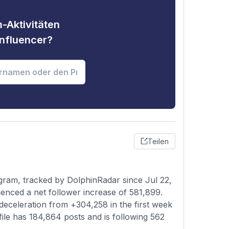
-Aktivitäten
nfluencer?
Teilen
gram, tracked by DolphinRadar since Jul 22,
enced a net follower increase of 581,899.
deceleration from +304,258 in the first week
file has 184,864 posts and is following 562