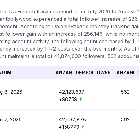
the two-month tracking period from July 2026 to August 20
antbollywood experienced a total follower increase of 286
percent. According to DolphinRadar's monthly tracking da
st follower gain with an increase of 286,146, while no mont
ding account activity, the following count decreased by 1,
ency increased by 1,172 posts over the two months. As of t
nt maintains a total of 41,874,099 followers, 562 accounts
ATUM
ANZAHL DER FOLLOWER
ANZAHL D
g 8, 2026
42,123,637
562
+90759
g 7, 2026
42,032,878
562
+158779