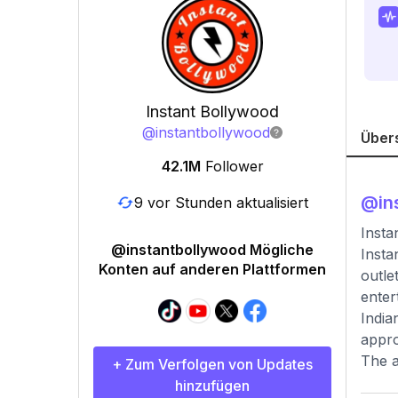
Instant Bollywood
@
instantbollywood
Über
42.1M
Follower
@
in
9 vor Stunden aktualisiert
Insta
@instantbollywood Mögliche
Insta
Konten auf anderen Plattformen
outle
enter
India
appro
The a
+ Zum Verfolgen von Updates
hinzufügen