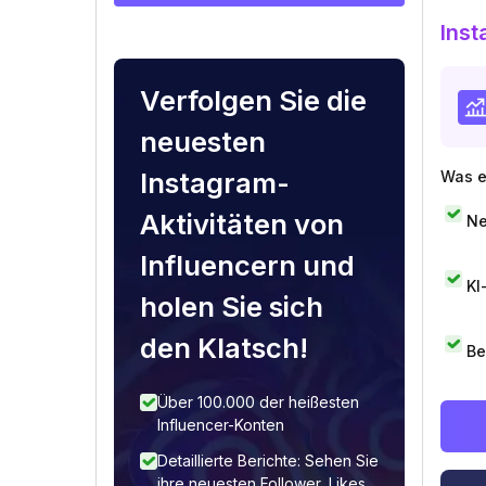
Inst
Verfolgen Sie die
neuesten
Instagram-
Was e
Aktivitäten von
Ne
Influencern und
KI
holen Sie sich
den Klatsch!
Be
Über 100.000 der heißesten
Influencer-Konten
Detaillierte Berichte: Sehen Sie
ihre neuesten Follower, Likes