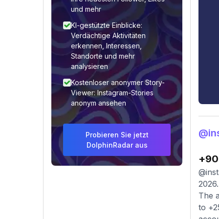
und mehr
KI-gestützte Einblicke:
Verdächtige Aktivitäten
erkennen, Interessen,
Standorte und mehr
analysieren
Kostenloser anonymer Story-
Viewer: Instagram-Stories
anonym ansehen
@in
Probieren Sie jetzt
DolphinRadar aus
+90
@inst
2026.
The a
to +2