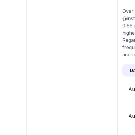
Over 
@inst
0.69 
highe
Regar
frequ
accou
D
Au
Au