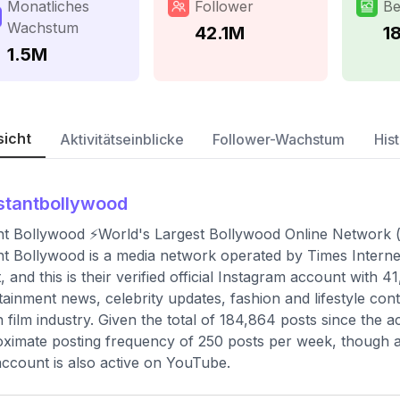
Monatliches
Follower
Be
Wachstum
42.1M
1
1.5M
sicht
Aktivitätseinblicke
Follower-Wachstum
Hist
stantbollywood
nt Bollywood ⚡️World's Largest Bollywood Online Network
nt Bollywood is a media network operated by Times Interne
t, and this is their verified official Instagram account with
tainment news, celebrity updates, fashion and lifestyle con
n film industry. Given the total of 184,864 posts since the a
ximate posting frequency of 250 posts per week, though a s
ccount is also active on YouTube.