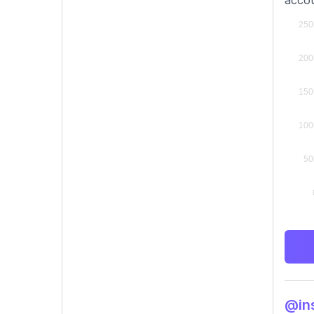
accou
@ins