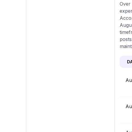
Over 
exper
Accor
Augus
timef
posts
maint
D
Au
Au