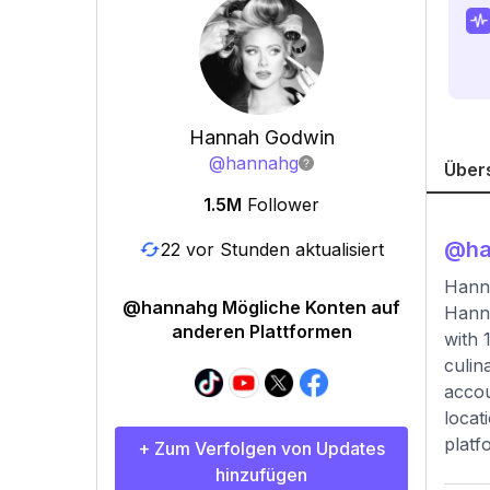
Hannah Godwin
@
hannahg
Über
1.5M
Follower
@
h
22 vor Stunden aktualisiert
Hann
@hannahg Mögliche Konten auf
Hanna
anderen Plattformen
with 
culin
accou
locat
platf
+ Zum Verfolgen von Updates
hinzufügen