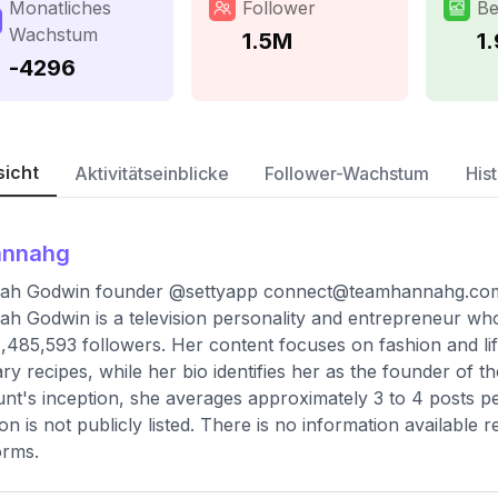
Monatliches
Follower
Be
Wachstum
1.5M
1
-4296
sicht
Aktivitätseinblicke
Follower-Wachstum
Hist
annahg
ah Godwin founder @settyapp
connect@teamhannahg.co
h Godwin is a television personality and entrepreneur who
1,485,593 followers. Her content focuses on fashion and l
ary recipes, while her bio identifies her as the founder of t
nt's inception, she averages approximately 3 to 4 posts p
ion is not publicly listed. There is no information available
orms.