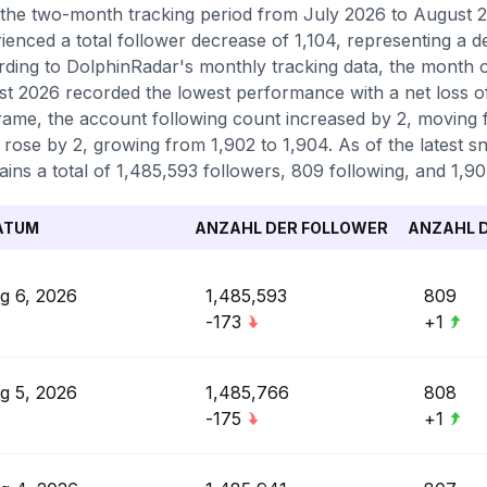
the two-month tracking period from July 2026 to August 2
ienced a total follower decrease of 1,104, representing a d
ding to DolphinRadar's monthly tracking data, the month o
t 2026 recorded the lowest performance with a net loss of
rame, the account following count increased by 2, moving 
 rose by 2, growing from 1,902 to 1,904. As of the latest s
ains a total of 1,485,593 followers, 809 following, and 1,90
ATUM
ANZAHL DER FOLLOWER
ANZAHL D
g 6, 2026
1,485,593
809
-173
+1
g 5, 2026
1,485,766
808
-175
+1