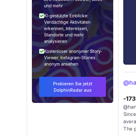
und mehr
KI-gestützte Einblicke:
Verdächtige Aktivitäten
erkennen, Interessen,
Standorte und mehr
analysieren
Kostenloser anonymer Story-
Viewer: Instagram-Stories
anonym ansehen
@ha
Probieren Sie jetzt
DolphinRadar aus
-173
@hann
Since
avera
The p