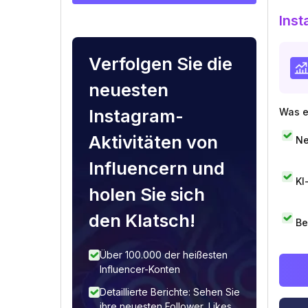
Inst
Verfolgen Sie die
neuesten
Instagram-
Was e
Aktivitäten von
Ne
Influencern und
KI
holen Sie sich
den Klatsch!
Be
Über 100.000 der heißesten
Influencer-Konten
Detaillierte Berichte: Sehen Sie
ihre neuesten Follower, Likes