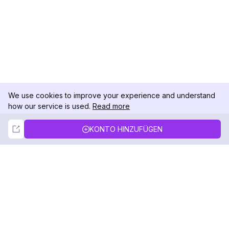
We use cookies to improve your experience and understand
how our service is used.
Read more
Not Now
Accept
KONTO HINZUFÜGEN
DolphinRadar
Ihr ultimativer Instagram-Aktivitäts-Tracker