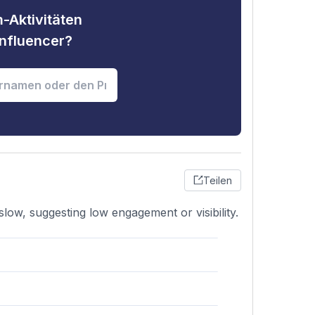
-Aktivitäten
nfluencer?
Teilen
low, suggesting low engagement or visibility.