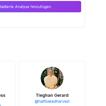
aillierte Analyse hinzufügen
ess
Tieghan Gerard
@
halfbakedharvest
s