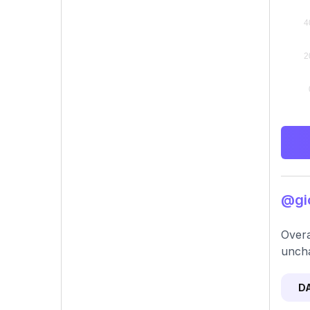
@gio
Overa
uncha
D