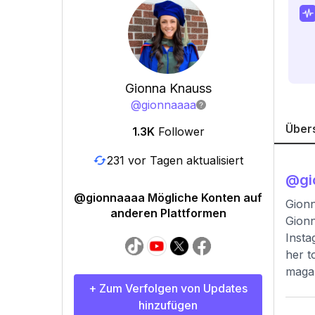
Gionna Knauss
@
gionnaaaa
Über
1.3K
Follower
231 vor Tagen aktualisiert
@
g
@gionnaaaa Mögliche Konten auf
Gion
anderen Plattformen
Gionn
Insta
her t
magaz
+ Zum Verfolgen von Updates
hinzufügen