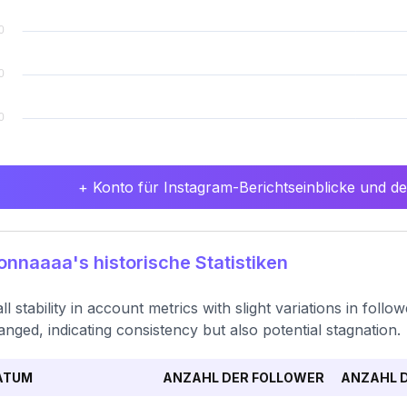
+ Konto für Instagram-Berichtseinblicke und det
nnaaaa's historische Statistiken
ll stability in account metrics with slight variations in follo
nged, indicating consistency but also potential stagnation.
ATUM
ANZAHL DER FOLLOWER
ANZAHL D