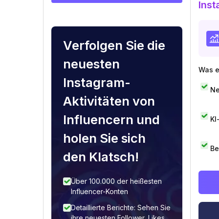
Inst
Verfolgen Sie die
neuesten
Was e
Instagram-
Ne
Aktivitäten von
Influencern und
KI
holen Sie sich
Be
den Klatsch!
Über 100.000 der heißesten
Influencer-Konten
Detaillierte Berichte: Sehen Sie
ihre neuesten Follower, Likes