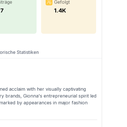
iträge
Gefolgt
37
1.4K
orische Statistiken
ined acclaim with her visually captivating
 brands, Gionna's entrepreneurial spirit led
o marked by appearances in major fashion