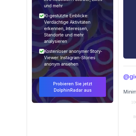
und mehr
KI-gestützte Einblicke:
Verdächtige Aktivitäten
erkennen, Interessen,
Standorte und mehr
analysieren
Kostenloser anonymer Story-
Viewer: Instagram-Stories
anonym ansehen
@gi
Probieren Sie jetzt
DolphinRadar aus
Minim