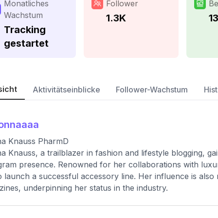
Monatliches
Follower
Be
Wachstum
1.3K
1
Tracking
gestartet
sicht
Aktivitätseinblicke
Follower-Wachstum
Hist
ionnaaaa
na Knauss PharmD
a Knauss, a trailblazer in fashion and lifestyle blogging, ga
gram presence. Renowned for her collaborations with luxury
o launch a successful accessory line. Her influence is als
ines, underpinning her status in the industry.