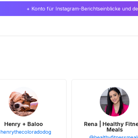
+ Konto für Instagram-Berichtseinblicke und det
Henry + Baloo
Rena | Healthy Fitn
Meals
@
henrythecoloradodog
@
healthyfitnessmeal