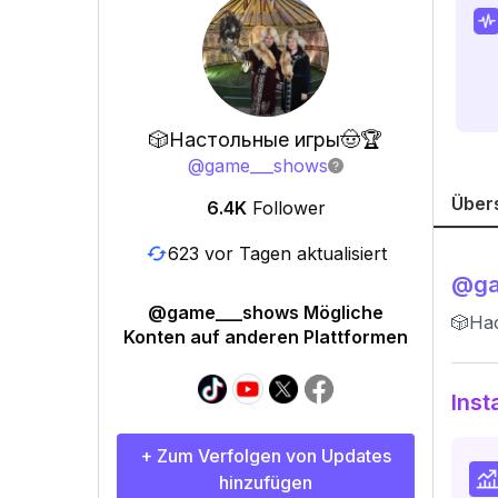
🎲Настольные игры🤠🏆
@
game___shows
Über
6.4K
Follower
623 vor Tagen aktualisiert
@
g
@game___shows Mögliche
🎲На
Konten auf anderen Plattformen
Inst
+ Zum Verfolgen von Updates
hinzufügen