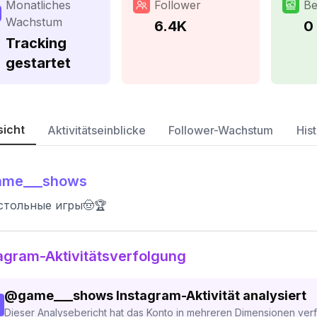
Monatliches
Follower
Be
Wachstum
6.4K
0
Tracking
gestartet
sicht
Aktivitätseinblicke
Follower-Wachstum
Hist
ame___shows
стольные игры🤠🏆
agram-Aktivitätsverfolgung
@
game___shows
Instagram-Aktivität analysiert
Dieser Analysebericht hat das Konto in mehreren Dimensionen verfo