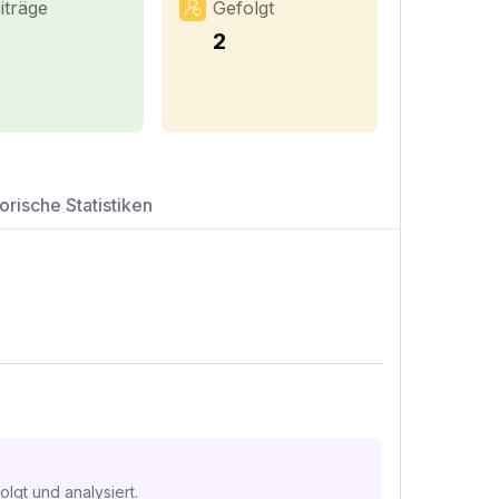
iträge
Gefolgt
2
orische Statistiken
lgt und analysiert.