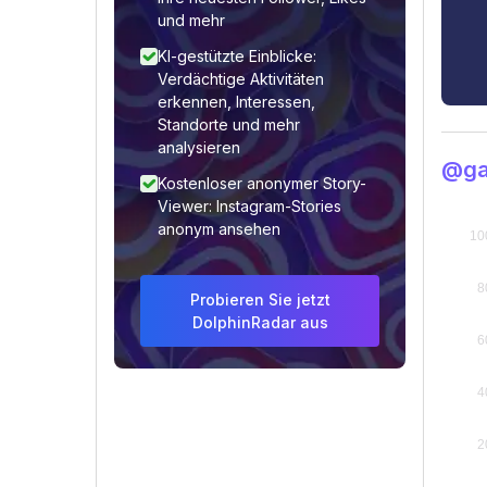
und mehr
KI-gestützte Einblicke:
Verdächtige Aktivitäten
erkennen, Interessen,
Standorte und mehr
analysieren
@ga
Kostenloser anonymer Story-
Viewer: Instagram-Stories
anonym ansehen
Probieren Sie jetzt
DolphinRadar aus