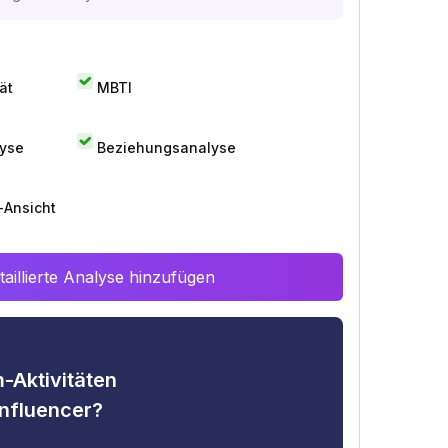
ät
MBTI
lyse
Beziehungsanalyse
-Ansicht
aillierte Analyse hinzufügen
-Aktivitäten
nfluencer?