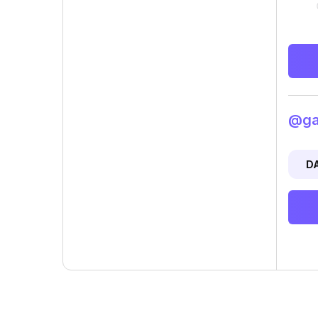
@gam
D