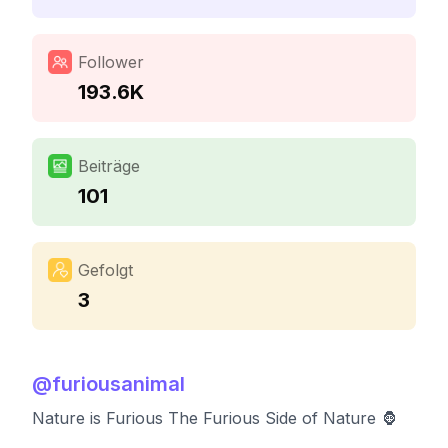
Follower
193.6K
Beiträge
101
Gefolgt
3
@
furiousanimal
Nature is Furious The Furious Side of Nature 🦍