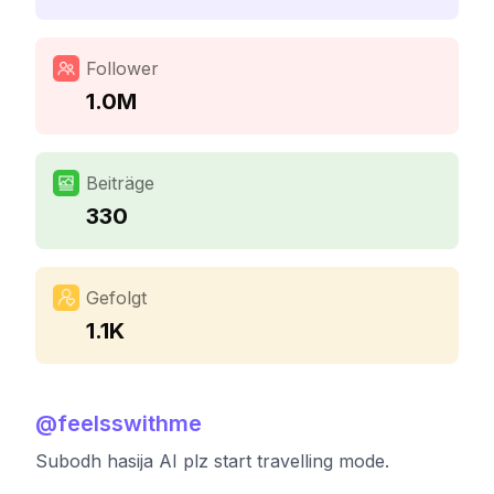
Follower
1.0M
Beiträge
330
Gefolgt
1.1K
@
feelsswithme
Subodh hasija AI plz start travelling mode.