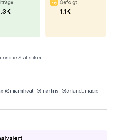
iträge
Gefolgt
5.3K
1.1K
orische Statistiken
the @miamiheat, @marlins, @orlandomagic,
alysiert