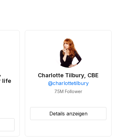
•
Charlotte Tilbury, CBE
 life
@
charlottetilbury
7.5M
Follower
Details anzeigen