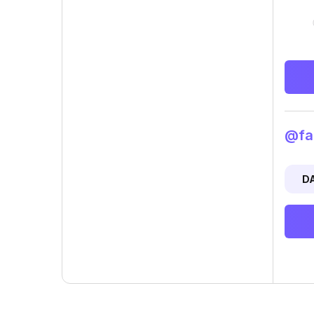
@fan
D