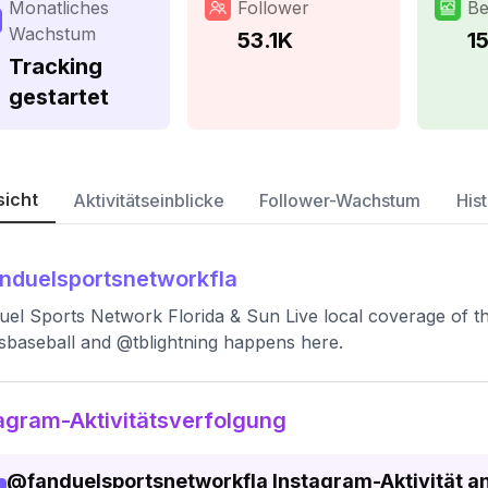
Monatliches
Follower
Be
Wachstum
53.1K
1
Tracking
gestartet
sicht
Aktivitätseinblicke
Follower-Wachstum
Hist
nduelsportsnetworkfla
el Sports Network Florida & Sun Live local coverage of 
baseball and @tblightning happens here.
agram-Aktivitätsverfolgung
@
fanduelsportsnetworkfla
Instagram-Aktivität an