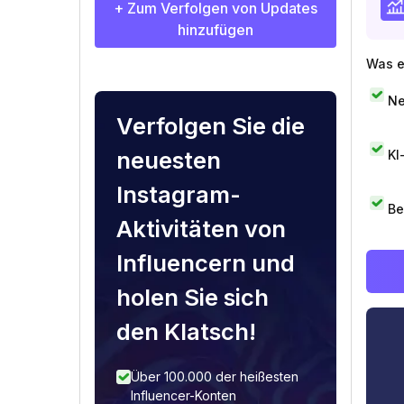
+ Zum Verfolgen von Updates
hinzufügen
Was e
Ne
Verfolgen Sie die
neuesten
KI
Instagram-
Be
Aktivitäten von
Influencern und
holen Sie sich
den Klatsch!
Über 100.000 der heißesten
Influencer-Konten