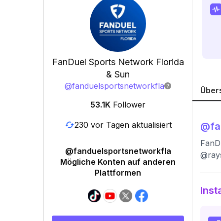
FanDuel Sports Network Florida
& Sun
@
fanduelsportsnetworkfla
Über
53.1K
Follower
230 vor Tagen aktualisiert
@
fa
FanDu
@fanduelsportsnetworkfla
@rays
Mögliche Konten auf anderen
Plattformen
Inst