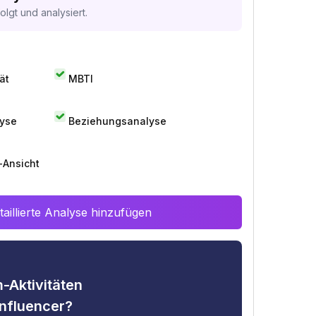
lgt und analysiert.
ät
MBTI
lyse
Beziehungsanalyse
-Ansicht
aillierte Analyse hinzufügen
-Aktivitäten
nfluencer?