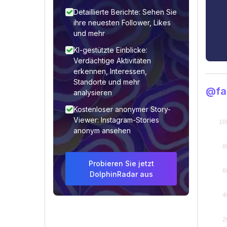
Detaillierte Berichte: Sehen Sie
ihre neuesten Follower, Likes
und mehr
KI-gestützte Einblicke:
Verdächtige Aktivitäten
erkennen, Interessen,
Standorte und mehr
@fa
analysieren
Kostenloser anonymer Story-
Viewer: Instagram-Stories
anonym ansehen
Probieren Sie jetzt
DolphinRadar aus