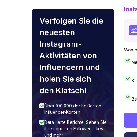
Inst
Verfolgen Sie die
neuesten
Instagram-
Was e
Aktivitäten von
Ne
Influencern und
holen Sie sich
KI
den Klatsch!
Be
Über 100.000 der heißesten
Influencer-Konten
Detaillierte Berichte: Sehen Sie
ihre neuesten Follower, Likes
und mehr