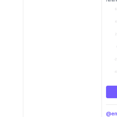
refer
@emi