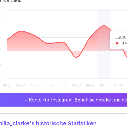
ence data.
Jul 30
37
+ Konto für Instagram-Berichtseinblicke und det
lia_clarke's historische Statistiken