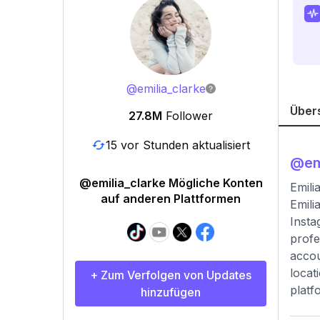
@
emilia_clarke
Über
27.8M
Follower
15 vor Stunden aktualisiert
@
em
@emilia_clarke Mögliche Konten
Emili
auf anderen Plattformen
Emili
Insta
profe
accou
locat
+ Zum Verfolgen von Updates
platf
hinzufügen