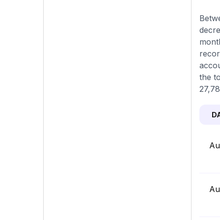
Betwe
decre
month
recor
accou
the t
27,78
D
Au
Au