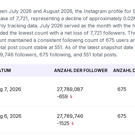
en July 2026 and August 2026, the Instagram profile for Em
ase of 7,721, representing a decline of approximately 0.0
ly tracking data. July 2026 served as the month with the 
ded the lowest count with a net loss of 7,721 followers. T
nt maintained a consistent following count of 675 users a
otal post count stable at 551. As of the latest snapshot date 
9,746 followers, 675 following, and 551 total posts.
ATUM
ANZAHL DER FOLLOWER
ANZAHL D
g 7, 2026
27,789,087
675
-659
g 6, 2026
27,789,746
675
-1525