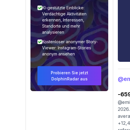
KI-gestützte Einblicke:
Verdächtige Aktivitäten
erkennen, Interessen,
Standorte und mehr
analysieren
Kostenloser anonymer Story-
Viewer: Instagram-Stories
anonym ansehen
Probieren Sie jetzt
@em
DolphinRadar aus
-65
@emil
2026.
avera
+12,4