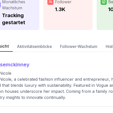
Monatliches
Follower
Be
Wachstum
1.3K
1
Tracking
gestartet
sicht
Aktivitätseinblicke
Follower-Wachstum
Hist
isemckinney
 Nicole
 Nicole, a celebrated fashion influencer and entrepreneur, 
 that blends luxury with sustainability. Featured in Vogue 
on houses underscore her impact. Coming from a family roo
try insights to innovate continually.