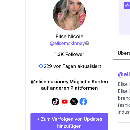
Elise Nicole
@
elisemckinney
Über
1.3K
Follower
229 vor Tagen aktualisiert
@
el
@elisemckinney Mögliche Konten
Elise
auf anderen Plattformen
Elise
brand
fashi
indus
+ Zum Verfolgen von Updates
hinzufügen