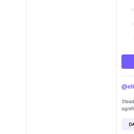
@eli
Stead
signi
D