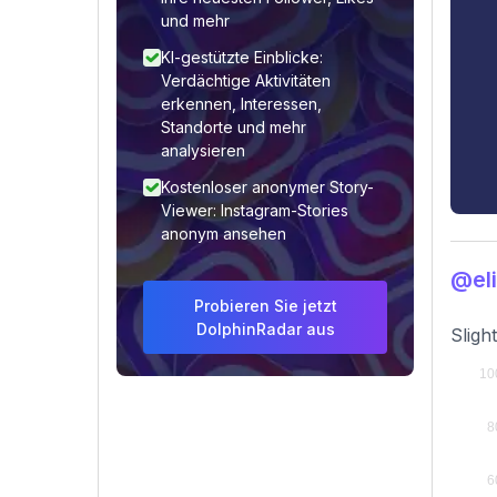
und mehr
KI-gestützte Einblicke:
Verdächtige Aktivitäten
erkennen, Interessen,
Standorte und mehr
analysieren
Kostenloser anonymer Story-
Viewer: Instagram-Stories
anonym ansehen
@el
Probieren Sie jetzt
DolphinRadar aus
Sligh