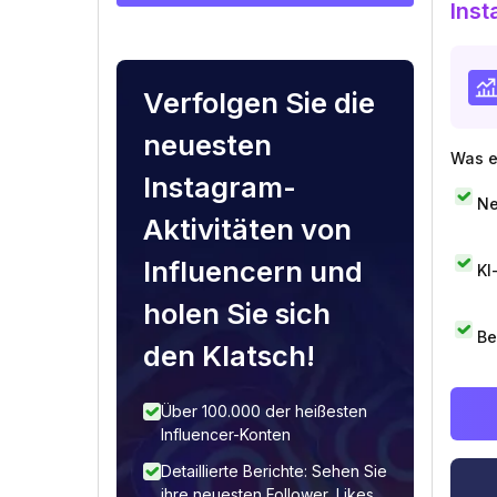
Inst
Verfolgen Sie die
neuesten
Was e
Instagram-
Ne
Aktivitäten von
Influencern und
KI
holen Sie sich
Be
den Klatsch!
Über 100.000 der heißesten
Influencer-Konten
Detaillierte Berichte: Sehen Sie
ihre neuesten Follower, Likes