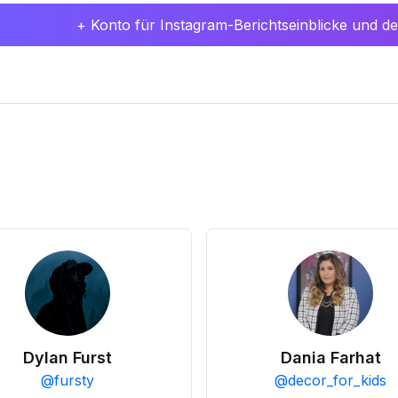
+ Konto für Instagram-Berichtseinblicke und det
Dylan Furst
Dania Farhat
@
fursty
@
decor_for_kids