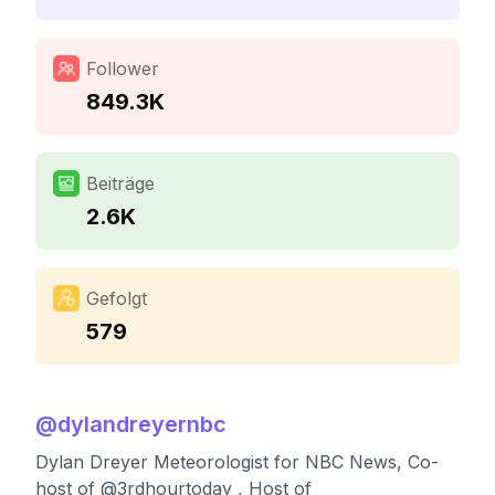
Follower
849.3K
Beiträge
2.6K
Gefolgt
579
@
dylandreyernbc
Dylan Dreyer Meteorologist for NBC News, Co-
host of @3rdhourtoday , Host of