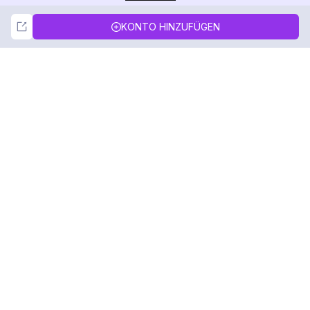
Not Now
Accept
KONTO HINZUFÜGEN
DolphinRadar
Ihr ultimativer Instagram-Aktivitäts-Tracker
Folgen Sie uns
PRODUKT
RESSOURCEN
Analysen-Beispiel
Änderungsprotokoll
Preise
Blog
Kontaktieren Sie uns
Über uns