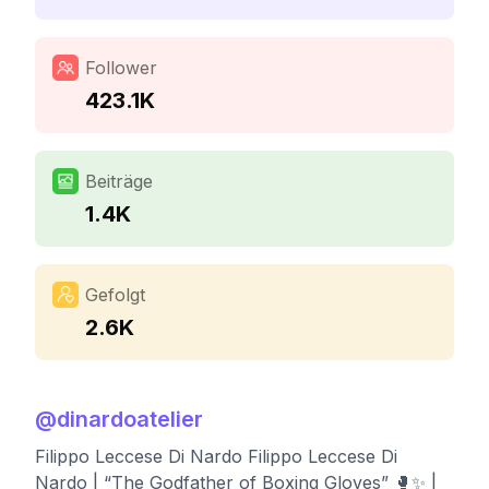
Follower
423.1K
Beiträge
1.4K
Gefolgt
2.6K
@
dinardoatelier
Filippo Leccese Di Nardo Filippo Leccese Di
Nardo | “The Godfather of Boxing Gloves” 🥊✨ |