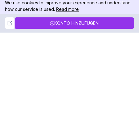
We use cookies to improve your experience and understand
how our service is used.
Read more
Not Now
Accept
KONTO HINZUFÜGEN
DolphinRadar
Ihr ultimativer Instagram-Aktivitäts-Tracker
Folgen Sie uns
PRODUKT
RESSOURCEN
Analysen-Beispiel
Änderungsprotokoll
Preise
Blog