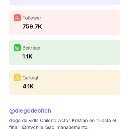
Follower
759.7K
Beiträge
1.1K
Gefolgt
4.1K
@
diegodebitch
diego de vidts Chileno Actor Kristian en “Hasta el
final” @ntvchile @ac_managementcl