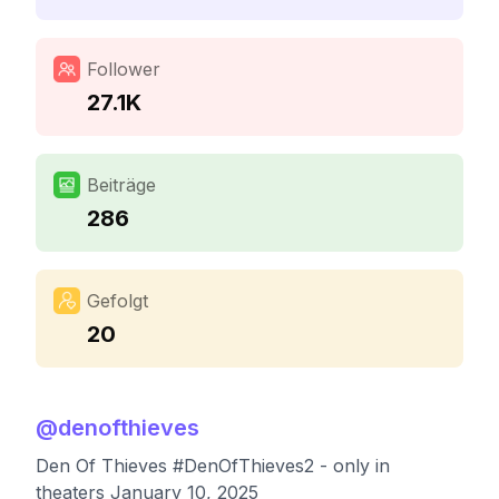
Follower
27.1K
Beiträge
286
Gefolgt
20
@
denofthieves
Den Of Thieves #DenOfThieves2 - only in
theaters January 10, 2025