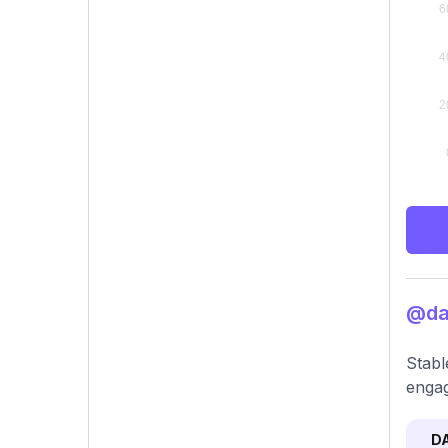
@das
Stabl
enga
D