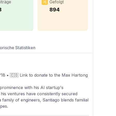
iträge
Gefolgt
8
894
orische Statistiken
y ‘18 • 🇨🇴 Link to donate to the Max Hartong
 prominence with his AI startup's
 his ventures have consistently secured
a family of engineers, Santiago blends familial
apes.