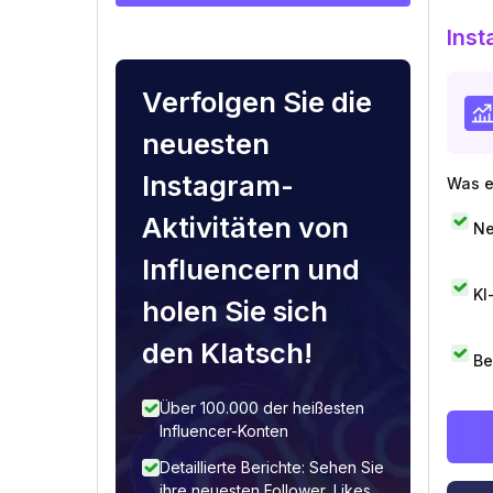
Inst
Verfolgen Sie die
neuesten
Instagram-
Was e
Aktivitäten von
Ne
Influencern und
KI
holen Sie sich
den Klatsch!
Be
Über 100.000 der heißesten
Influencer-Konten
Detaillierte Berichte: Sehen Sie
ihre neuesten Follower, Likes