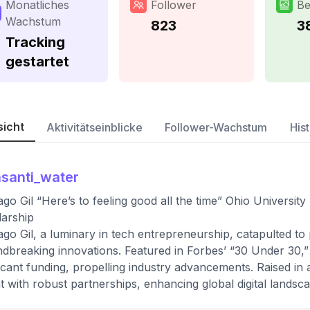
Monatliches
Follower
Be
Wachstum
823
3
Tracking
gestartet
sicht
Aktivitätseinblicke
Follower-Wachstum
Hist
santi_water
ago Gil “Here’s to feeling good all the time” Ohio Universit
arship
ago Gil, a luminary in tech entrepreneurship, catapulted to
dbreaking innovations. Featured in Forbes’ “30 Under 30,”
ficant funding, propelling industry advancements. Raised in 
ht with robust partnerships, enhancing global digital landsc