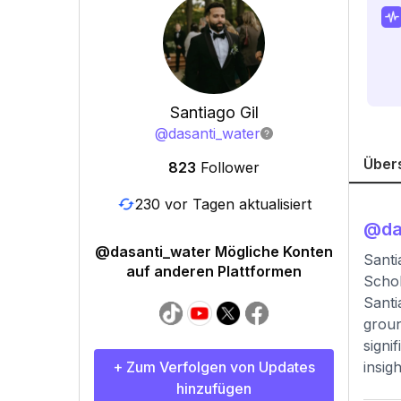
Santiago Gil
@
dasanti_water
Über
823
Follower
230 vor Tagen aktualisiert
@
da
@dasanti_water Mögliche Konten
Santi
auf anderen Plattformen
Schol
Santi
groun
signi
+ Zum Verfolgen von Updates
insig
hinzufügen