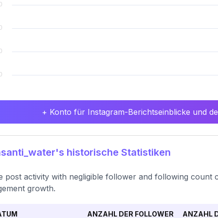
+ Konto für Instagram-Berichtseinblicke und det
anti_water's historische Statistiken
e post activity with negligible follower and following count
gement growth.
ATUM
ANZAHL DER FOLLOWER
ANZAHL D