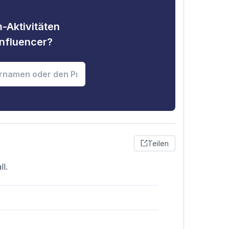
-Aktivitäten
nfluencer?
Teilen
ll.