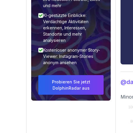
und mehr
KI-gestützte Einblicke:
Verdächtige Aktivitäten
erkennen, Interessen,
Standorte und mehr
analysieren
Kostenloser anonymer Story-
Viewer: Instagram-Stories
anonym ansehen
@da
Probieren Sie jetzt
DolphinRadar aus
Minor