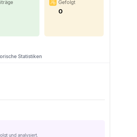
iträge
Gefolgt
0
orische Statistiken
lgt und analysiert.