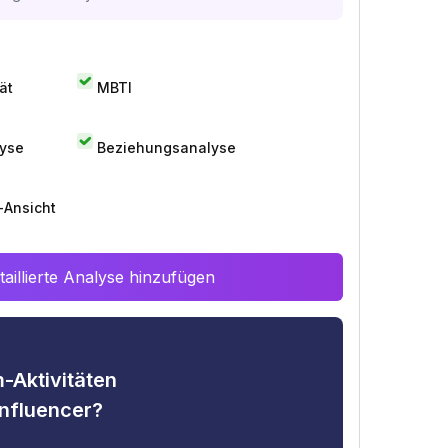
ät
MBTI
lyse
Beziehungsanalyse
-Ansicht
aillierte Analyse hinzufügen
-Aktivitäten
nfluencer?