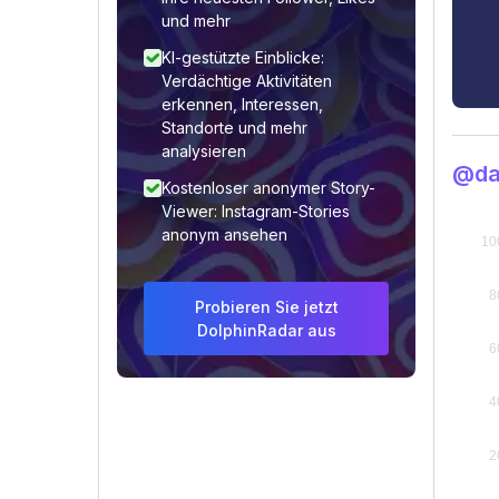
und mehr
KI-gestützte Einblicke:
Verdächtige Aktivitäten
erkennen, Interessen,
Standorte und mehr
analysieren
@da
Kostenloser anonymer Story-
Viewer: Instagram-Stories
anonym ansehen
Probieren Sie jetzt
DolphinRadar aus