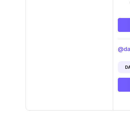
@dan
D