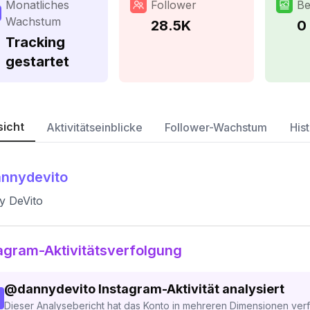
Monatliches
Follower
Be
Wachstum
28.5K
0
Tracking
gestartet
sicht
Aktivitätseinblicke
Follower-Wachstum
Hist
nnydevito
y DeVito
agram-Aktivitätsverfolgung
@
dannydevito
Instagram-Aktivität analysiert
Dieser Analysebericht hat das Konto in mehreren Dimensionen verfo