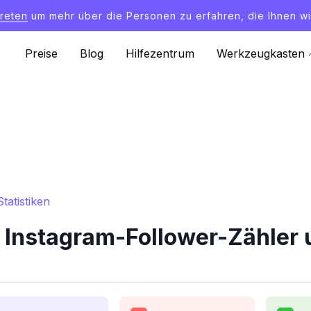
treten
um mehr über die Personen zu erfahren, die Ihnen wi
Preise
Blog
Hilfezentrum
Werkzeugkasten
atistiken
Instagram-Follower-Zähler u