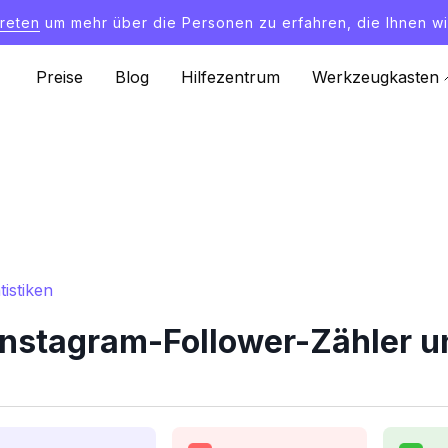
treten
um mehr über die Personen zu erfahren, die Ihnen wi
Preise
Blog
Hilfezentrum
Werkzeugkasten
istiken
nstagram-Follower-Zähler un