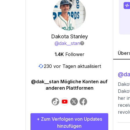
Dakota Stanley
@
dak__stan
Über
1.4K
Follower
230 vor Tagen aktualisiert
@
da
@dak__stan Mögliche Konten auf
Dakot
anderen Plattformen
Dakot
her i
recei
revol
+ Zum Verfolgen von Updates
hinzufügen