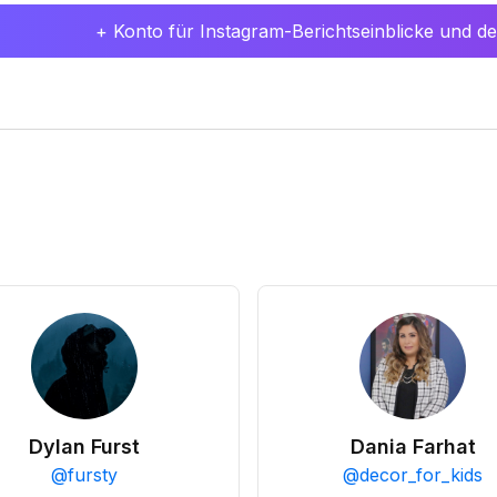
+ Konto für Instagram-Berichtseinblicke und det
Dylan Furst
Dania Farhat
@
fursty
@
decor_for_kids