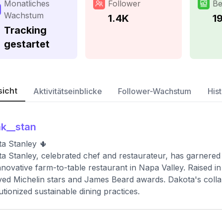
Monatliches
Follower
Be
Wachstum
1.4K
1
Tracking
gestartet
sicht
Aktivitätseinblicke
Follower-Wachstum
Hist
k__stan
a Stanley 🌵
a Stanley, celebrated chef and restaurateur, has garner
nnovative farm-to-table restaurant in Napa Valley. Raised in
ved Michelin stars and James Beard awards. Dakota's colla
utionized sustainable dining practices.