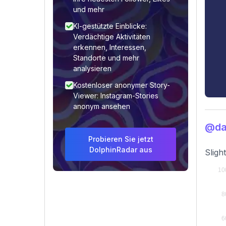
und mehr
KI-gestützte Einblicke:
Verdächtige Aktivitäten
erkennen, Interessen,
Standorte und mehr
analysieren
Kostenloser anonymer Story-
Viewer: Instagram-Stories
anonym ansehen
@da
Probieren Sie jetzt
DolphinRadar aus
Sligh