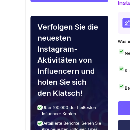
Inst
Verfolgen Sie die
neuesten
Was e
Instagram-
Ne
Aktivitäten von
Influencern und
KI
holen Sie sich
Be
den Klatsch!
Über 100.000 der heißesten
Influencer-Konten
Detaillierte Berichte: Sehen Sie
ihre neuesten Follower, Likes