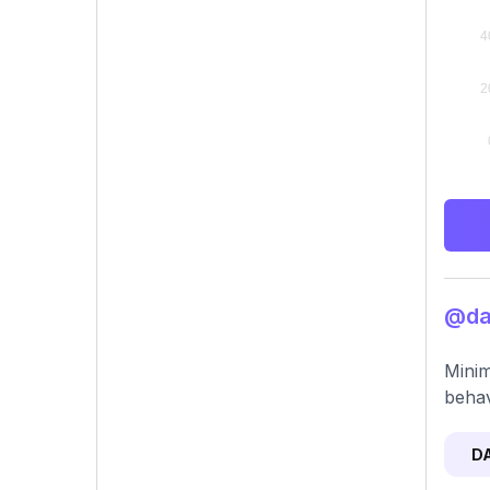
@dak
Minim
behav
D