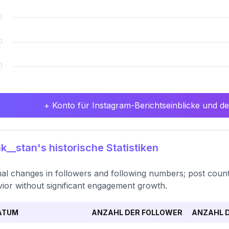
+ Konto für Instagram-Berichtseinblicke und det
__stan's historische Statistiken
al changes in followers and following numbers; post count 
ior without significant engagement growth.
ATUM
ANZAHL DER FOLLOWER
ANZAHL D