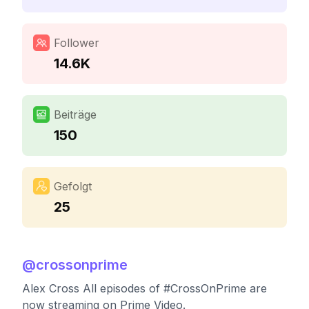
Follower
14.6K
Beiträge
150
Gefolgt
25
@
crossonprime
Alex Cross All episodes of #CrossOnPrime are
now streaming on Prime Video.