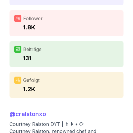
Follower
1.8K
Beiträge
131
Gefolgt
1.2K
@
cralstonxo
Courtney Ralston DYT | 👨‍👩‍👧🐶
Courtney Ralston, renowned chef and