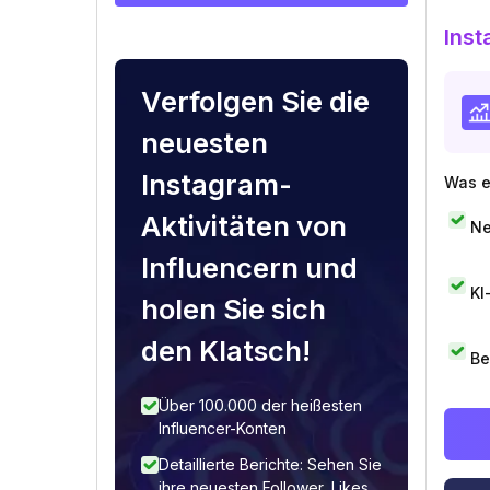
Inst
Verfolgen Sie die
neuesten
Instagram-
Was e
Aktivitäten von
Ne
Influencern und
KI
holen Sie sich
den Klatsch!
Be
Über 100.000 der heißesten
Influencer-Konten
Detaillierte Berichte: Sehen Sie
ihre neuesten Follower, Likes