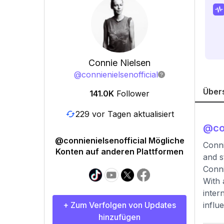
Connie Nielsen
@
connienielsenofficial
Über
141.0K
Follower
229 vor Tagen aktualisiert
@
co
@connienielsenofficial Mögliche
Conni
Konten auf anderen Plattformen
and s
Conni
With 
inter
+ Zum Verfolgen von Updates
influ
hinzufügen