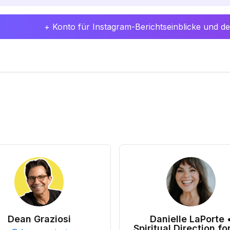
+ Konto für Instagram-Berichtseinblicke und det
Dean Graziosi
Danielle LaPorte 
Spiritual Direction for