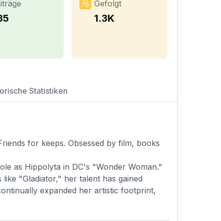
iträge
Gefolgt
35
1.3K
orische Statistiken
Friends for keeps. Obsessed by film, books
 role as Hippolyta in DC's "Wonder Woman."
like "Gladiator," her talent has gained
continually expanded her artistic footprint,