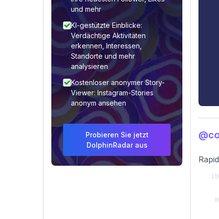
und mehr
KI-gestützte Einblicke:
Verdächtige Aktivitäten
erkennen, Interessen,
Standorte und mehr
analysieren
Kostenloser anonymer Story-
Viewer: Instagram-Stories
anonym ansehen
@con
Probieren Sie jetzt
DolphinRadar aus
Rapid