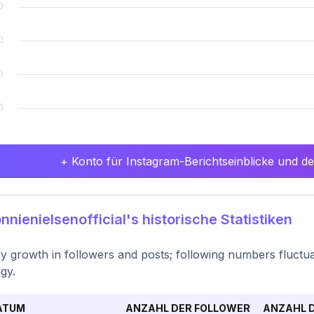
+ Konto für Instagram-Berichtseinblicke und det
nienielsenofficial's historische Statistiken
y growth in followers and posts; following numbers fluctu
egy.
ATUM
ANZAHL DER FOLLOWER
ANZAHL D