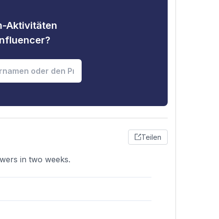
-Aktivitäten
nfluencer?
Teilen
owers in two weeks.