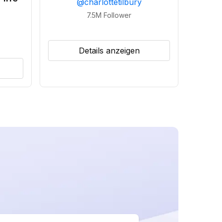
@
charlottetilbury
7.5M
Follower
Details anzeigen