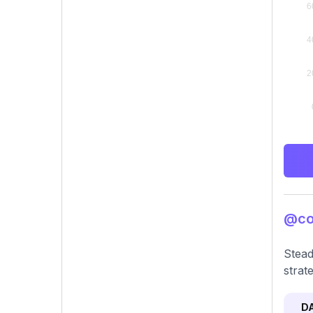
@con
Stead
strat
D