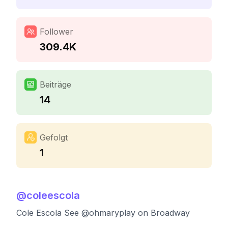
Follower
309.4K
Beiträge
14
Gefolgt
1
@
coleescola
Cole Escola See @ohmaryplay on Broadway