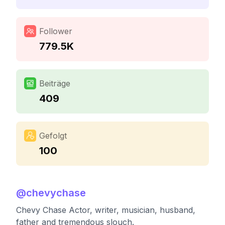
Follower
779.5K
Beiträge
409
Gefolgt
100
@
chevychase
Chevy Chase Actor, writer, musician, husband,
father and tremendous slouch.