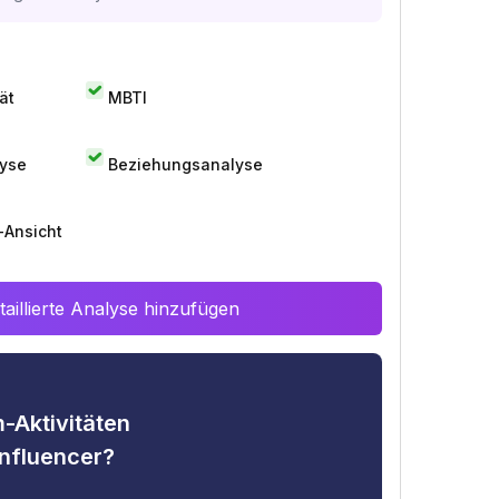
ät
MBTI
lyse
Beziehungsanalyse
-Ansicht
aillierte Analyse hinzufügen
-Aktivitäten
nfluencer?