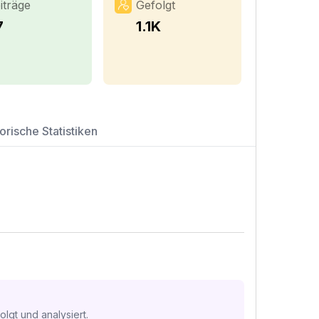
iträge
Gefolgt
7
1.1K
orische Statistiken
lgt und analysiert.