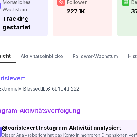
Monatliches
Follower
Be
Wachstum
227.1K
3
Tracking
gestartet
sicht
Aktivitätseinblicke
Follower-Wachstum
Hist
rislevert
Extremely Blessed🙏🏾 6⃣1⃣4⃣ 222
agram-Aktivitätsverfolgung
@
carislevert
Instagram-Aktivität analysiert
Dieser Analysebericht hat das Konto in mehreren Dimensionen verfo