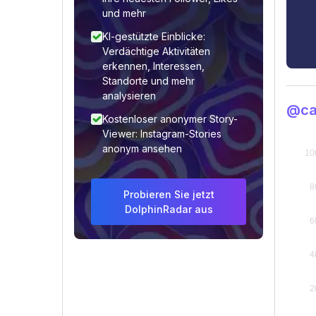
und mehr
KI-gestützte Einblicke:
Verdächtige Aktivitäten
erkennen, Interessen,
Standorte und mehr
analysieren
@ca
Kostenloser anonymer Story-
Viewer: Instagram-Stories
anonym ansehen
Probieren Sie jetzt
DolphinRadar aus