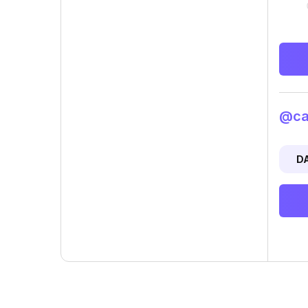
@car
D