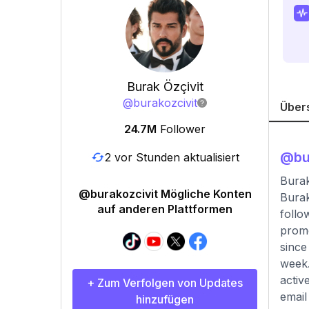
Burak Özçivit
@
burakozcivit
Über
24.7M
Follower
@
bu
2 vor Stunden aktualisiert
Burak
@burakozcivit Mögliche Konten
Burak
auf anderen Plattformen
follo
promo
since
week.
activ
+ Zum Verfolgen von Updates
email
hinzufügen