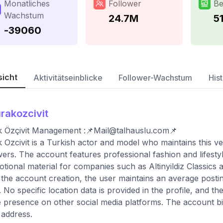
Monatliches
Follower
Be
Wachstum
24.7M
5
-39060
sicht
Aktivitätseinblicke
Follower-Wachstum
Hist
rakozcivit
 Özçivit Management :📌
Mail@talhauslu.com
📌
 Ozcivit is a Turkish actor and model who maintains this v
wers. The account features professional fashion and lifesty
tional material for companies such as Altinyildiz Classics 
 the account creation, the user maintains an average posti
 No specific location data is provided in the profile, and th
e presence on other social media platforms. The account bio
 address.