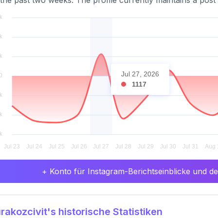
the past two weeks. The profile currently maintains a post 
Jul 27, 2026
1117
+ Konto für Instagram-Berichtseinblicke und det
akozcivit's historische Statistiken