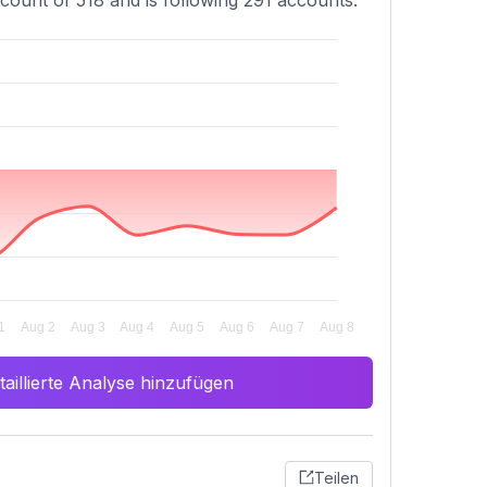
count of 518 and is following 291 accounts.
aillierte Analyse hinzufügen
Teilen