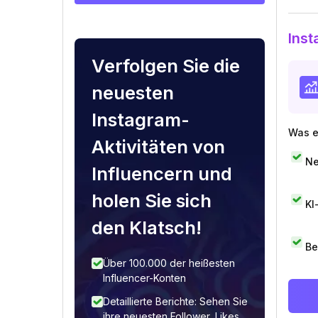
Inst
Verfolgen Sie die
neuesten
Instagram-
Was e
Aktivitäten von
Ne
Influencern und
holen Sie sich
KI
den Klatsch!
Be
Über 100.000 der heißesten
Influencer-Konten
Detaillierte Berichte: Sehen Sie
ihre neuesten Follower, Likes