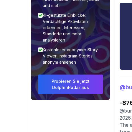
und mehr
KI-gestützte Einblicke:
Verdächtige Aktivitäten
erkennen, Interessen,
Standorte und mehr
analysieren
Kostenloser anonymer Story-
Viewer: Instagram-Stories
anonym ansehen
Probieren Sie jetzt
@bu
DolphinRadar aus
-87
@bura
2026.
The a