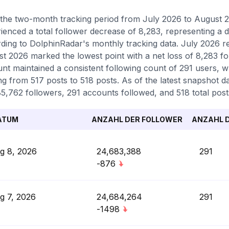
the two-month tracking period from July 2026 to August 20
ienced a total follower decrease of 8,283, representing a 
ding to DolphinRadar's monthly tracking data. July 2026 re
t 2026 marked the lowest point with a net loss of 8,283 fo
nt maintained a consistent following count of 291 users, w
g from 517 posts to 518 posts. As of the latest snapshot dat
5,762 followers, 291 accounts followed, and 518 total post
ATUM
ANZAHL DER FOLLOWER
ANZAHL D
g 8, 2026
24,683,388
291
-876
g 7, 2026
24,684,264
291
-1498