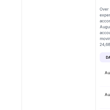
Over 
exper
accor
Augus
accou
movin
24,68
D
Au
Au