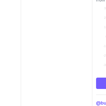
from 
@bur