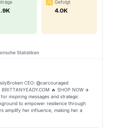
iträge
Gefolgt
2.9K
4.0K
orische Statistiken
asilyBroken CEO: @carcouraged
🤞🏾 BRITTANYEADY.COM 🔥 SHOP NOW ✈️
or inspiring messages and strategic
ckground to empower resilience through
rs amplify her influence, making her a