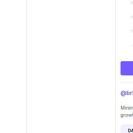
@bri
Minim
growt
D