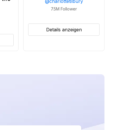
@
charlottetilbury
7.5M
Follower
Details anzeigen