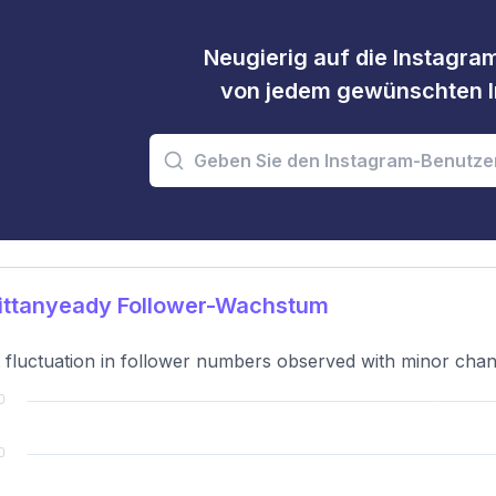
Neugierig auf die Instagram
von jedem gewünschten I
ittanyeady Follower-Wachstum
t fluctuation in follower numbers observed with minor chang