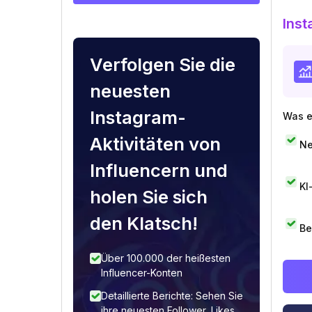
Inst
Verfolgen Sie die
neuesten
Instagram-
Was e
Aktivitäten von
Ne
Influencern und
KI
holen Sie sich
den Klatsch!
Be
Über 100.000 der heißesten
Influencer-Konten
Detaillierte Berichte: Sehen Sie
ihre neuesten Follower, Likes