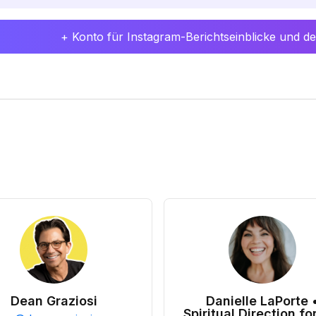
+ Konto für Instagram-Berichtseinblicke und det
Dean Graziosi
Danielle LaPorte 
Spiritual Direction for