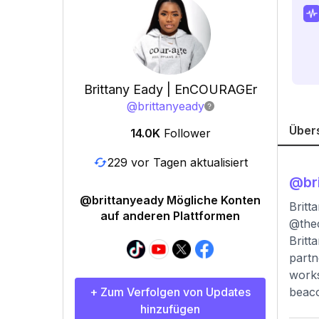
Brittany Eady | EnCOURAGEr
@
brittanyeady
Über
14.0K
Follower
229 vor Tagen aktualisiert
@
br
@brittanyeady Mögliche Konten
Brit
auf anderen Plattformen
@the
Britt
partn
works
+ Zum Verfolgen von Updates
beaco
hinzufügen