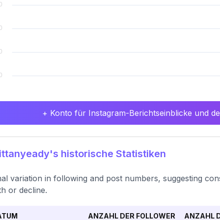
+ Konto für Instagram-Berichtseinblicke und det
ttanyeady's historische Statistiken
al variation in following and post numbers, suggesting consi
h or decline.
ATUM
ANZAHL DER FOLLOWER
ANZAHL D