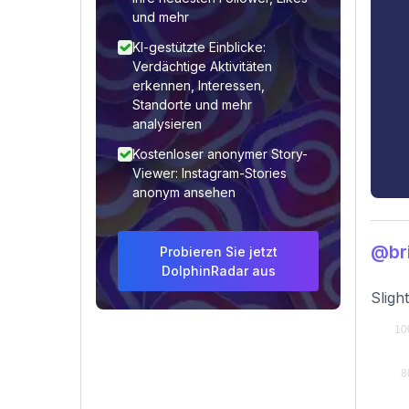
und mehr
KI-gestützte Einblicke:
Verdächtige Aktivitäten
erkennen, Interessen,
Standorte und mehr
analysieren
Kostenloser anonymer Story-
Viewer: Instagram-Stories
anonym ansehen
@br
Probieren Sie jetzt
DolphinRadar aus
Sligh