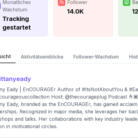
Monatliches
Follower
Be
Wachstum
14.0K
1
Tracking
gestartet
sicht
Aktivitätseinblicke
Follower-Wachstum
Hist
ittanyeady
tany Eady | EnCOURAGEr Author of #ItsNotAboutYou & #E
courageouscollection Host: @thecourageplug Podcast 
any Eady, branded as the EnCOURAGEr, has gained acclaim f
erships. Recognized in major media, she leverages her ba
hops and talks. Her collaborations with key industry leade
n in motivational circles.