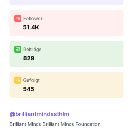
Follower
51.4K
Beiträge
829
Gefolgt
545
@
brilliantmindssthlm
Brilliant Minds Brilliant Minds Foundation