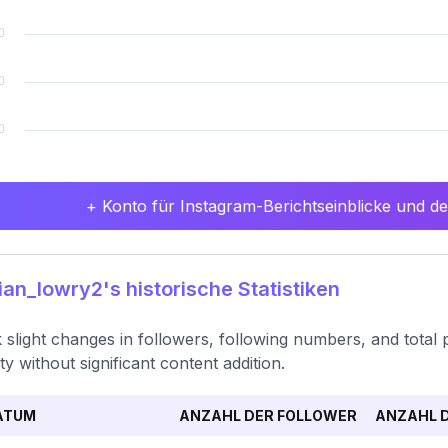
+ Konto für Instagram-Berichtseinblicke und det
an_lowry2's historische Statistiken
 slight changes in followers, following numbers, and total 
ity without significant content addition.
ATUM
ANZAHL DER FOLLOWER
ANZAHL D