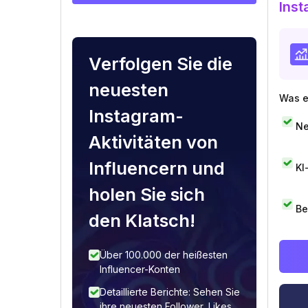
Inst
Verfolgen Sie die
neuesten
Was e
Instagram-
Ne
Aktivitäten von
Influencern und
KI
holen Sie sich
Be
den Klatsch!
Über 100.000 der heißesten
Influencer-Konten
Detaillierte Berichte: Sehen Sie
ihre neuesten Follower, Likes