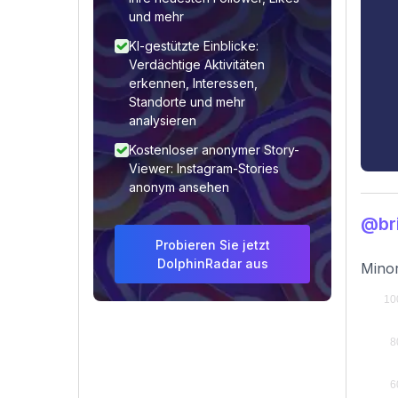
und mehr
KI-gestützte Einblicke:
Verdächtige Aktivitäten
erkennen, Interessen,
Standorte und mehr
analysieren
Kostenloser anonymer Story-
Viewer: Instagram-Stories
anonym ansehen
@br
Probieren Sie jetzt
DolphinRadar aus
Minor