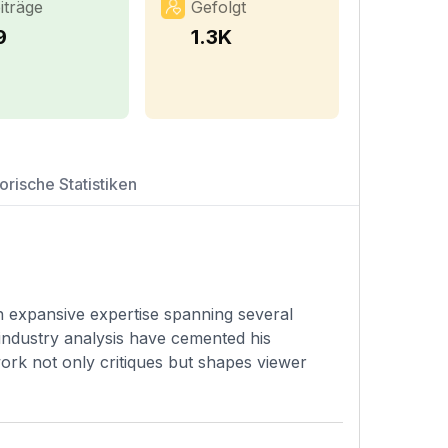
iträge
Gefolgt
9
1.3K
orische Statistiken
th expansive expertise spanning several
 industry analysis have cemented his
 work not only critiques but shapes viewer