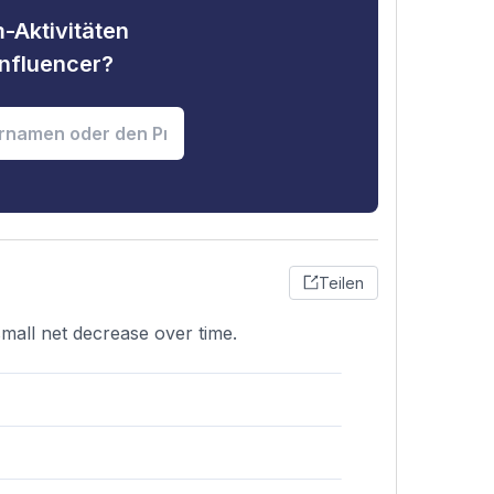
-Aktivitäten
nfluencer?
Teilen
small net decrease over time.