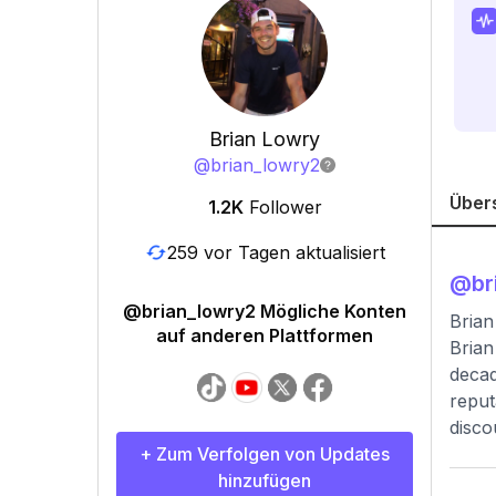
Brian Lowry
@
brian_lowry2
Über
1.2K
Follower
259 vor Tagen aktualisiert
@
br
@brian_lowry2 Mögliche Konten
Brian
auf anderen Plattformen
Brian
decad
reput
disco
+ Zum Verfolgen von Updates
hinzufügen