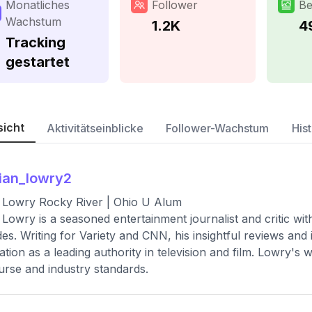
Monatliches
Follower
Be
Wachstum
1.2K
4
Tracking
gestartet
sicht
Aktivitätseinblicke
Follower-Wachstum
Hist
ian_lowry2
 Lowry Rocky River | Ohio U Alum
 Lowry is a seasoned entertainment journalist and critic wi
es. Writing for Variety and CNN, his insightful reviews and
ation as a leading authority in television and film. Lowry's
urse and industry standards.