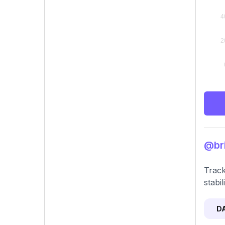
@bri
Track
stabil
D