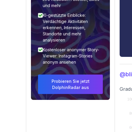
und mehr
KI-gestützte Einblicke:
Verdächtige Aktivitäten
erkennen, Interessen,
Standorte und mehr
analysieren
Kostenloser anonymer Story-
Viewer: Instagram-Stories
anonym ansehen
@bl
Probieren Sie jetzt
DolphinRadar aus
Gradu