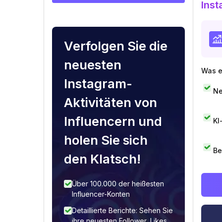
Inst
Verfolgen Sie die
neuesten
Was e
Instagram-
Ne
Aktivitäten von
Influencern und
KI
holen Sie sich
Be
den Klatsch!
Über 100.000 der heißesten
Influencer-Konten
Detaillierte Berichte: Sehen Sie
ihre neuesten Follower, Likes