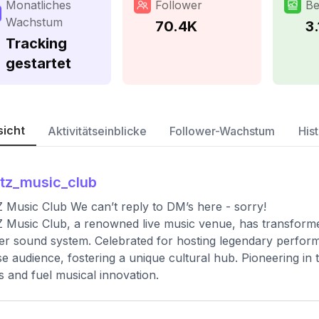
Monatliches
Follower
Be
Wachstum
70.4K
3.
Tracking
gestartet
sicht
Aktivitätseinblicke
Follower-Wachstum
Hist
itz_music_club
 Music Club We can’t reply to DM’s here - sorry!
 Music Club, a renowned live music venue, has transformed 
ier sound system. Celebrated for hosting legendary performa
se audience, fostering a unique cultural hub. Pioneering in
s and fuel musical innovation.