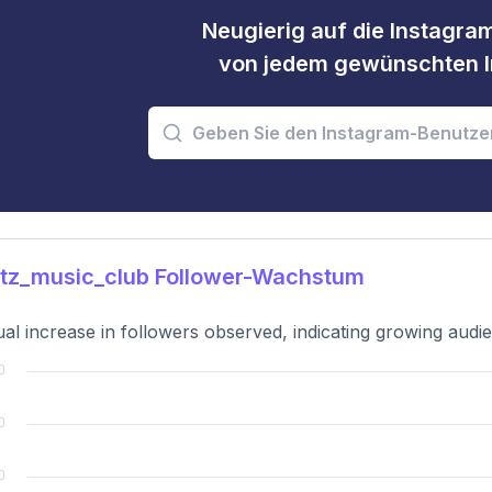
Neugierig auf die Instagram
von jedem gewünschten I
itz_music_club Follower-Wachstum
al increase in followers observed, indicating growing audie