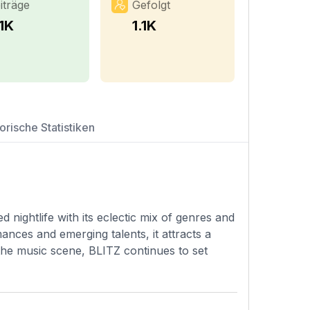
iträge
Gefolgt
1K
1.1K
orische Statistiken
nightlife with its eclectic mix of genres and
nces and emerging talents, it attracts a
 the music scene, BLITZ continues to set