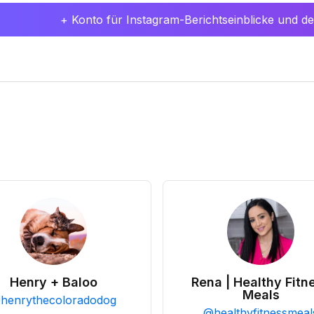
+ Konto für Instagram-Berichtseinblicke und det
Henry + Baloo
Rena | Healthy Fitn
Meals
@
henrythecoloradodog
@
healthyfitnessmeal