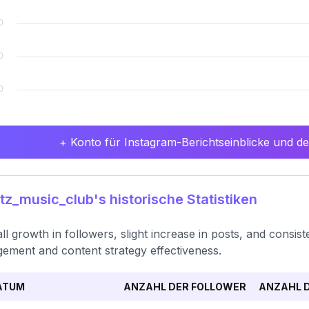
+ Konto für Instagram-Berichtseinblicke und det
tz_music_club's historische Statistiken
ll growth in followers, slight increase in posts, and consis
ement and content strategy effectiveness.
ATUM
ANZAHL DER FOLLOWER
ANZAHL D