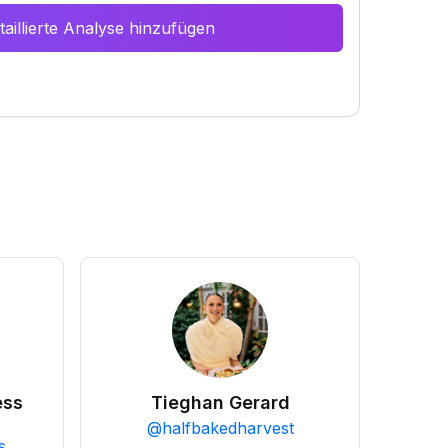
aillierte Analyse hinzufügen
ess
Tieghan Gerard
@
halfbakedharvest
s