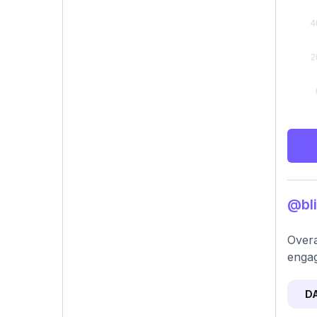
@bli
Overa
engag
D