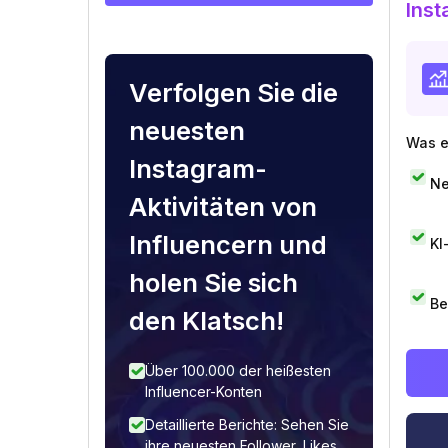
Inst
Verfolgen Sie die
neuesten
Was e
Instagram-
Ne
Aktivitäten von
Influencern und
KI
holen Sie sich
Be
den Klatsch!
Über 100.000 der heißesten
Influencer-Konten
Detaillierte Berichte: Sehen Sie
ihre neuesten Follower, Likes