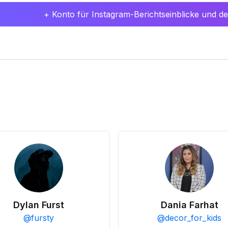
+ Konto für Instagram-Berichtseinblicke und det
Dylan Furst
Dania Farhat
@
fursty
@
decor_for_kids