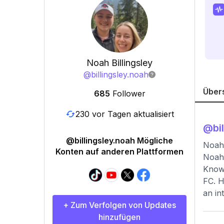
Noah Billingsley
@
billingsley.noah
Über
685
Follower
230 vor Tagen aktualisiert
@
bi
@billingsley.noah Mögliche
Noah 
Konten auf anderen Plattformen
Noah 
Known
FC. H
an in
+ Zum Verfolgen von Updates
hinzufügen