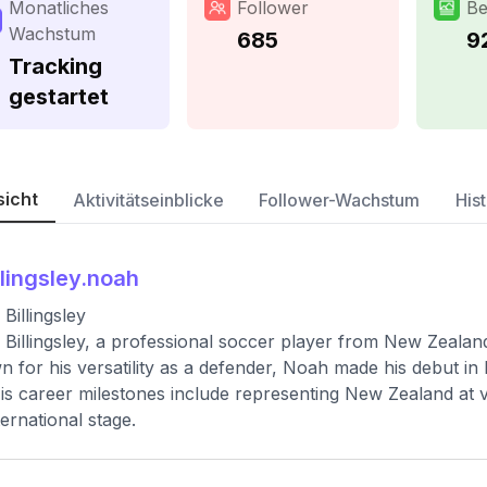
Monatliches
Follower
Be
Wachstum
685
9
Tracking
gestartet
sicht
Aktivitätseinblicke
Follower-Wachstum
Hist
llingsley.noah
Billingsley
Billingsley, a professional soccer player from New Zealand
 for his versatility as a defender, Noah made his debut i
is career milestones include representing New Zealand at v
ternational stage.