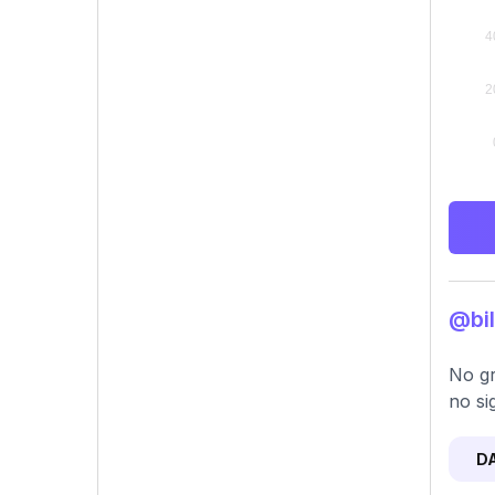
@bil
No gr
no si
D