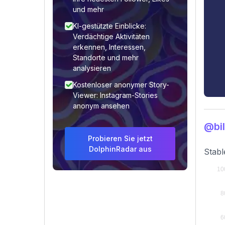
und mehr
KI-gestützte Einblicke:
Verdächtige Aktivitäten
erkennen, Interessen,
Standorte und mehr
analysieren
Kostenloser anonymer Story-
Viewer: Instagram-Stories
anonym ansehen
@bil
Probieren Sie jetzt
DolphinRadar aus
Stabl