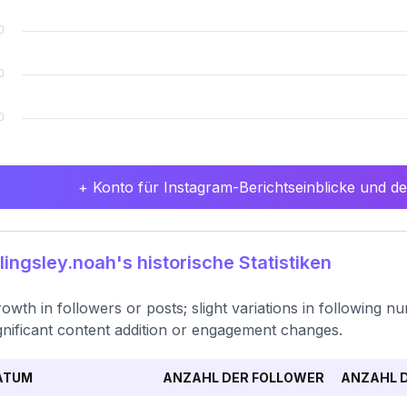
+ Konto für Instagram-Berichtseinblicke und det
lingsley.noah's historische Statistiken
owth in followers or posts; slight variations in following n
gnificant content addition or engagement changes.
ATUM
ANZAHL DER FOLLOWER
ANZAHL D