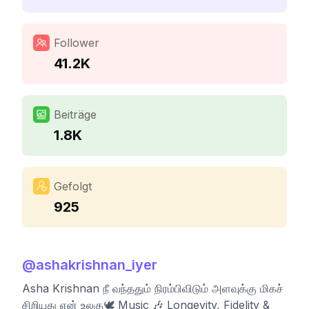
Follower
41.2K
Beiträge
1.8K
Gefolgt
925
@
ashakrishnan_iyer
Asha Krishnan நீ வந்ததும் நிரம்பிவிடும் அளவுக்கு மிகச்
சிறியது என் உலகு🕊️ Music 🎶 Longevity, Fidelity &