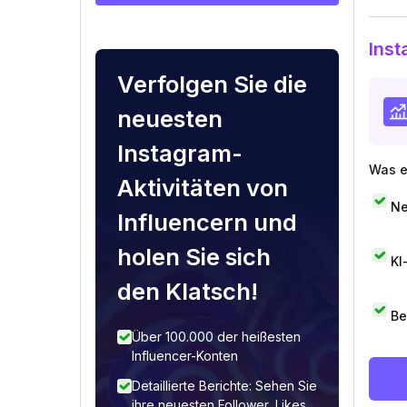
Inst
Verfolgen Sie die
neuesten
Instagram-
Was e
Aktivitäten von
Ne
Influencern und
holen Sie sich
KI
den Klatsch!
Be
Über 100.000 der heißesten
Influencer-Konten
Detaillierte Berichte: Sehen Sie
ihre neuesten Follower, Likes