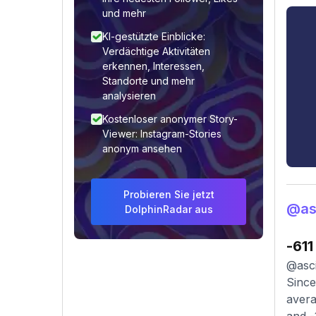
und mehr
KI-gestützte Einblicke:
Verdächtige Aktivitäten
erkennen, Interessen,
Standorte und mehr
analysieren
Kostenloser anonymer Story-
Viewer: Instagram-Stories
anonym ansehen
Probieren Sie jetzt
@as
DolphinRadar aus
-611
@asci
Since
avera