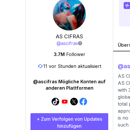
AS CIFRAS
@
ascifras
Über
3.7M
Follower
@
as
11 vor Stunden aktualisiert
AS CI
@ascifras Mögliche Konten auf
AS CI
anderen Plattformen
with 
globa
total
appro
is no
+ Zum Verfolgen von Updates
such 
hinzufügen