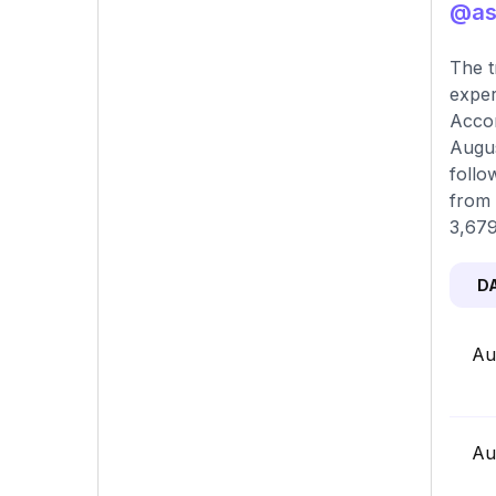
@asc
The t
exper
Accor
Augus
follo
from 
3,679
D
Au
Au