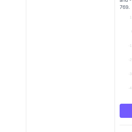
and -
769.