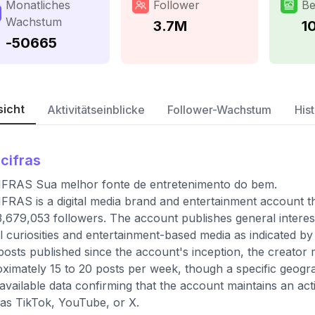
Monatliches
Follower
Be
Wachstum
3.7M
1
-50665
sicht
Aktivitätseinblicke
Follower-Wachstum
Hist
cifras
FRAS Sua melhor fonte de entretenimento do bem.
FRAS is a digital media brand and entertainment account th
3,679,053 followers. The account publishes general interest,
l curiosities and entertainment-based media as indicated by 
 posts published since the account's inception, the creator
ximately 15 to 20 posts per week, though a specific geograp
 available data confirming that the account maintains an ac
as TikTok, YouTube, or X.