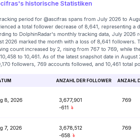
ifras's historische Statistiken
racking period for @ascifras spans from July 2026 to Aug
ienced a total follower decrease of 8,641, representing a d
ding to DolphinRadar's monthly tracking data, July 2026 r
t 2026 marked the month with a loss of 8,641 followers. T
wing count increased by 2, rising from 767 to 769, while t
10,458 to 10,461. As of the latest snapshot date in August 
,170 followers, 769 accounts followed, and 10,461 total po
ATUM
ANZAHL DER FOLLOWER
ANZAHL D
g 8, 2026
3,677,901
769
-611
g 7, 2026
3,678,512
769
-658