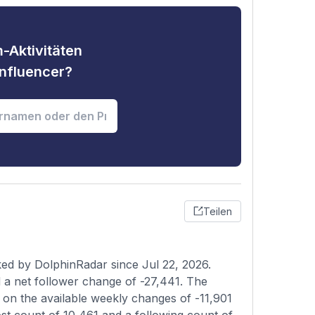
-Aktivitäten
nfluencer?
Teilen
ked by DolphinRadar since Jul 22, 2026.
 a net follower change of -27,441. The
d on the available weekly changes of -11,901