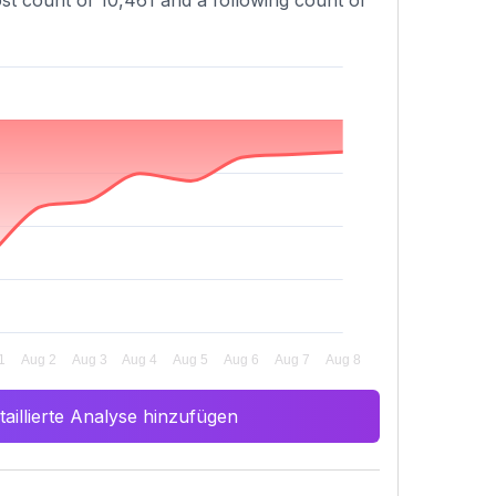
ost count of 10,461 and a following count of
aillierte Analyse hinzufügen