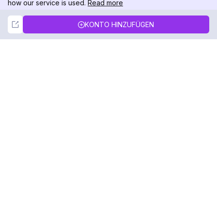
how our service is used.
Read more
Not Now
Accept
KONTO HINZUFÜGEN
DolphinRadar
Ihr ultimativer Instagram-Aktivitäts-Tracker
Folgen Sie uns
PRODUKT
RESSOURCEN
Analysen-Beispiel
Änderungsprotokoll
Preise
Blog
Kontaktieren Sie uns
Über uns