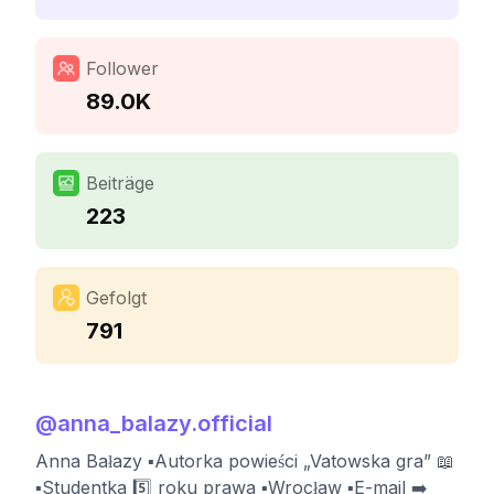
Follower
89.0K
Beiträge
223
Gefolgt
791
@
anna_balazy.official
Anna Bałazy ▪️Autorka powieści „Vatowska gra” 📖
▪️Studentka 5️⃣ roku prawa ▪️Wrocław ▪️E-mail ➡️