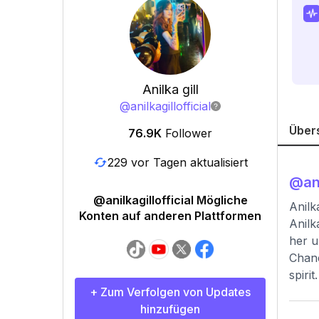
Anilka gill
@
anilkagillofficial
Über
76.9K
Follower
229 vor Tagen aktualisiert
@
an
@anilkagillofficial Mögliche
Anilk
Konten auf anderen Plattformen
Anilk
her u
Chane
spirit.
+ Zum Verfolgen von Updates
hinzufügen