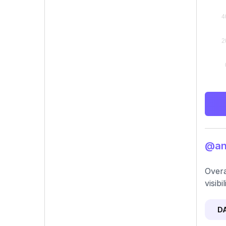
@ani
Overa
visib
D