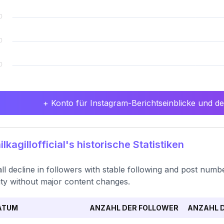
+ Konto für Instagram-Berichtseinblicke und det
lkagillofficial's historische Statistiken
ll decline in followers with stable following and post num
ility without major content changes.
ATUM
ANZAHL DER FOLLOWER
ANZAHL D