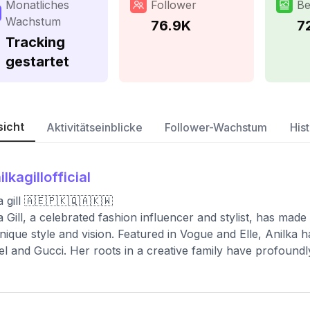
Monatliches
Follower
Be
Wachstum
76.9K
7
Tracking
gestartet
sicht
Aktivitätseinblicke
Follower-Wachstum
Hist
ilkagillofficial
a gill 🇦🇪🇵🇰🇶🇦🇰🇼
a Gill, a celebrated fashion influencer and stylist, has made 
nique style and vision. Featured in Vogue and Elle, Anilka h
l and Gucci. Her roots in a creative family have profoundl