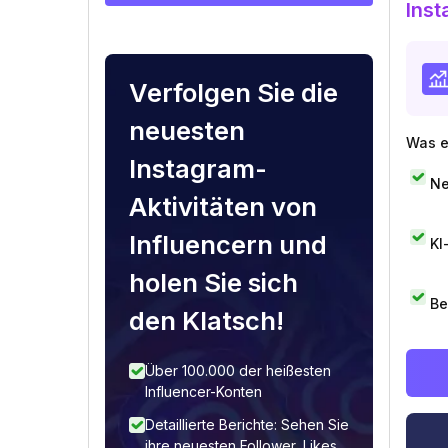
Inst
Verfolgen Sie die
neuesten
Was e
Instagram-
Ne
Aktivitäten von
Influencern und
KI
holen Sie sich
Be
den Klatsch!
Über 100.000 der heißesten
Influencer-Konten
Detaillierte Berichte: Sehen Sie
ihre neuesten Follower, Likes