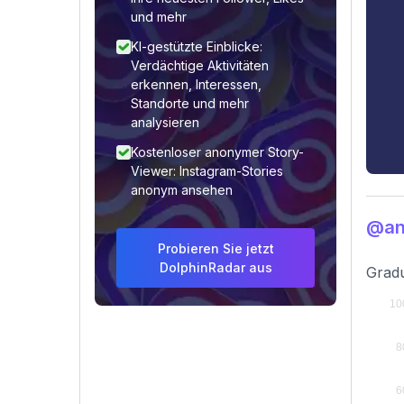
und mehr
KI-gestützte Einblicke:
Verdächtige Aktivitäten
erkennen, Interessen,
Standorte und mehr
analysieren
Kostenloser anonymer Story-
Viewer: Instagram-Stories
anonym ansehen
@ani
Probieren Sie jetzt
DolphinRadar aus
Gradu