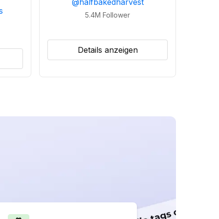
@
halfbakedharvest
s
5.4M
Follower
Details anzeigen