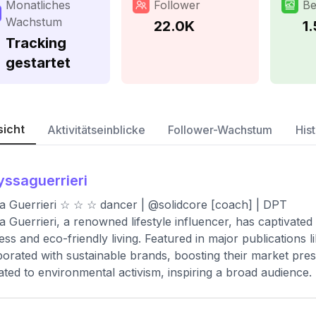
Monatliches
Follower
Be
Wachstum
22.0K
1
Tracking
gestartet
sicht
Aktivitätseinblicke
Follower-Wachstum
Hist
yssaguerrieri
a Guerrieri ☆ ☆ ☆⁣ dancer | @solidcore [coach] | DPT
a Guerrieri, a renowned lifestyle influencer, has captivate
ess and eco-friendly living. Featured in major publications
borated with sustainable brands, boosting their market pres
ated to environmental activism, inspiring a broad audience.