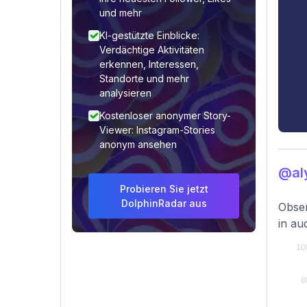
und mehr
KI-gestützte Einblicke:
Verdächtige Aktivitäten
erkennen, Interessen,
Standorte und mehr
analysieren
Kostenloser anonymer Story-
Viewer: Instagram-Stories
anonym ansehen
@al
Probieren Sie jetzt
DolphinRadar aus
Obser
in au