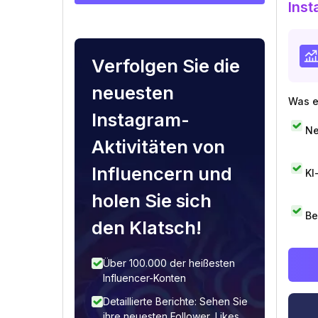
Inst
Verfolgen Sie die
neuesten
Was e
Instagram-
Ne
Aktivitäten von
Influencern und
KI
holen Sie sich
Be
den Klatsch!
Über 100.000 der heißesten
Influencer-Konten
Detaillierte Berichte: Sehen Sie
ihre neuesten Follower, Likes