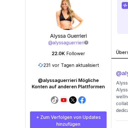
Alyssa Guerrieri
@
alyssaguerrieri
Über
22.0K
Follower
231 vor Tagen aktualisiert
@
al
@alyssaguerrieri Mögliche
Alyss
Konten auf anderen Plattformen
Alyss
welln
colla
dedic
+ Zum Verfolgen von Updates
hinzufügen