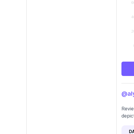
@aly
Revie
depic
D