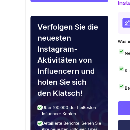
Inst
Verfolgen Sie die
neuesten
Was e
Instagram-
Ne
Aktivitäten von
Influencern und
KI
holen Sie sich
Be
den Klatsch!
Über 100.000 der heißesten
Influencer-Konten
Detaillierte Berichte: Sehen Sie
ihre neuesten Follower, Likes