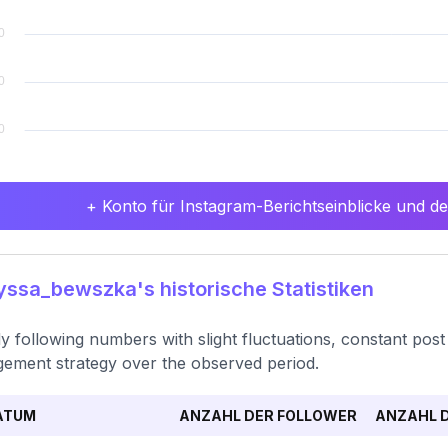
+ Konto für Instagram-Berichtseinblicke und det
ssa_bewszka's historische Statistiken
y following numbers with slight fluctuations, constant post 
ement strategy over the observed period.
ATUM
ANZAHL DER FOLLOWER
ANZAHL D