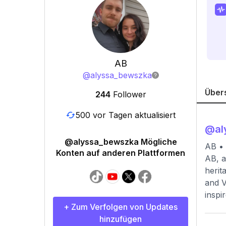
AB
@
alyssa_bewszka
Über
244
Follower
500 vor Tagen aktualisiert
@
a
@alyssa_bewszka Mögliche
AB •
Konten auf anderen Plattformen
AB, a
herit
and V
inspi
+ Zum Verfolgen von Updates
hinzufügen