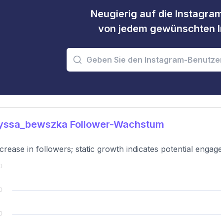
Neugierig auf die Instagram
von jedem gewünschten I
yssa_bewszka Follower-Wachstum
crease in followers; static growth indicates potential engag