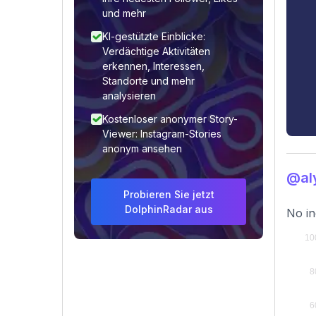
und mehr
KI-gestützte Einblicke:
Verdächtige Aktivitäten
erkennen, Interessen,
Standorte und mehr
analysieren
Kostenloser anonymer Story-
Viewer: Instagram-Stories
anonym ansehen
@al
Probieren Sie jetzt
DolphinRadar aus
No in