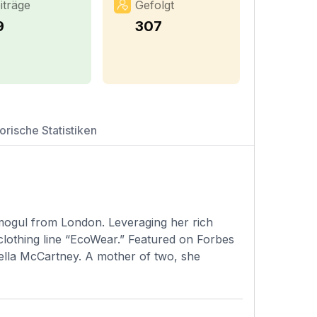
iträge
Gefolgt
9
307
orische Statistiken
mogul from London. Leveraging her rich
lothing line “EcoWear.” Featured on Forbes
ella McCartney. A mother of two, she