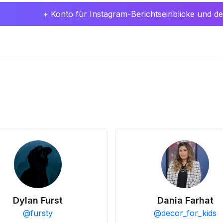
+ Konto für Instagram-Berichtseinblicke und det
Dylan Furst
Dania Farhat
@
fursty
@
decor_for_kids