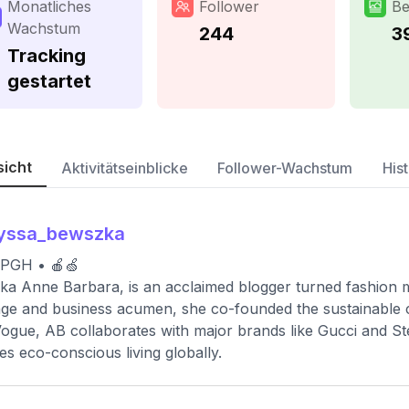
Monatliches
Follower
Be
Wachstum
244
3
Tracking
gestartet
sicht
Aktivitätseinblicke
Follower-Wachstum
Hist
lyssa_bewszka
 PGH • 🍎🍏
ka Anne Barbara, is an acclaimed blogger turned fashion 
age and business acumen, she co-founded the sustainable c
ogue, AB collaborates with major brands like Gucci and St
res eco-conscious living globally.