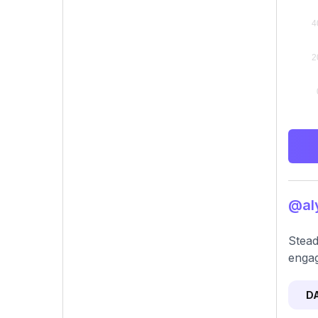
@aly
Stead
engag
D