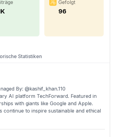
iträge
Gefolgt
1K
96
orische Statistiken
managed By: @kashif_khan.110
nary AI platform TechForward. Featured in
rships with giants like Google and Apple.
s continue to inspire sustainable and ethical