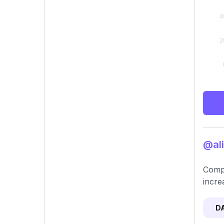
@ali
Compr
incre
D