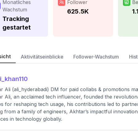
Monatliches
Follower
Be
Wachstum
625.5K
1.
Tracking
gestartet
sicht
Aktivitätseinblicke
Follower-Wachstum
Hist
ii_khan110
r Ali (ali_hyderabadi) DM for paid collabs & promotions 
r Ali, an acclaimed tech influencer, founded the revolutio
s for reshaping tech usage, his contributions led to partne
ng from a family of engineers, Akhtar’s impactful innovation
ices in technology globally.