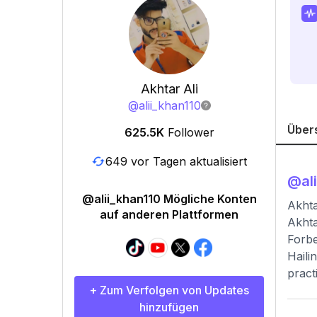
Akhtar Ali
@
alii_khan110
Über
625.5K
Follower
649 vor Tagen aktualisiert
@
al
@alii_khan110 Mögliche Konten
Akhta
auf anderen Plattformen
Akhta
Forbe
Haili
pract
+ Zum Verfolgen von Updates
hinzufügen