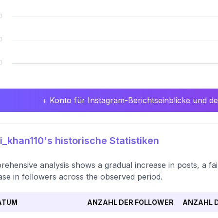
+ Konto für Instagram-Berichtseinblicke und det
i_khan110's historische Statistiken
ehensive analysis shows a gradual increase in posts, a fair
ase in followers across the observed period.
ATUM
ANZAHL DER FOLLOWER
ANZAHL D