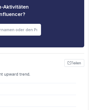
-Aktivitäten
nfluencer?
Teilen
ght upward trend.