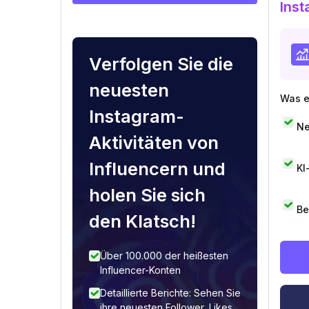
Inst
Verfolgen Sie die
neuesten
Was e
Instagram-
Ne
Aktivitäten von
Influencern und
KI
holen Sie sich
Be
den Klatsch!
Über 100.000 der heißesten
Influencer-Konten
Detaillierte Berichte: Sehen Sie
ihre neuesten Follower, Likes