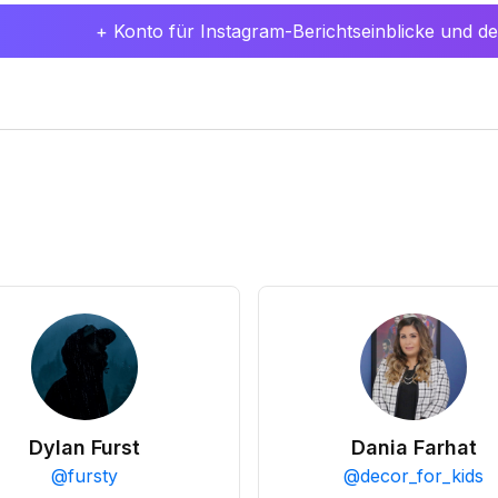
+ Konto für Instagram-Berichtseinblicke und det
Dylan Furst
Dania Farhat
@
fursty
@
decor_for_kids