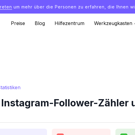
treten
um mehr über die Personen zu erfahren, die Ihnen wi
Preise
Blog
Hilfezentrum
Werkzeugkasten
atistiken
 Instagram-Follower-Zähler u