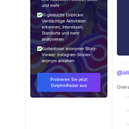
und mehr
KI-gestützte Einblicke:
Verdächtige Aktivitäten
erkennen, Interessen,
Standorte und mehr
analysieren
Kostenloser anonymer Story-
Viewer: Instagram-Stories
anonym ansehen
@al
Probieren Sie jetzt
DolphinRadar aus
Overa