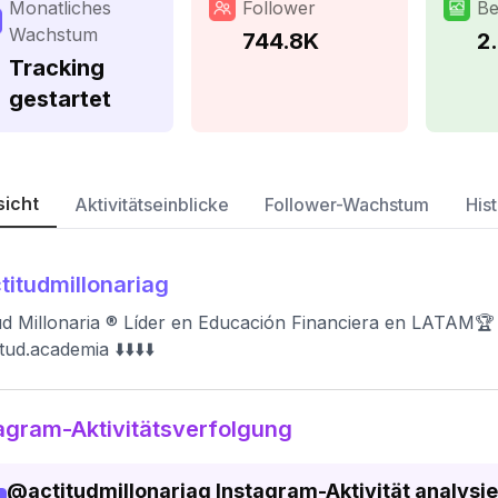
Monatliches
Follower
Be
Wachstum
744.8K
2
Tracking
gestartet
sicht
Aktivitätseinblicke
Follower-Wachstum
Hist
titudmillonariag
ud Millonaria ® Líder en Educación Financiera en LATAM
ud.academia ⬇️⬇️⬇️⬇️
agram-Aktivitätsverfolgung
@
actitudmillonariag
Instagram-Aktivität analysie