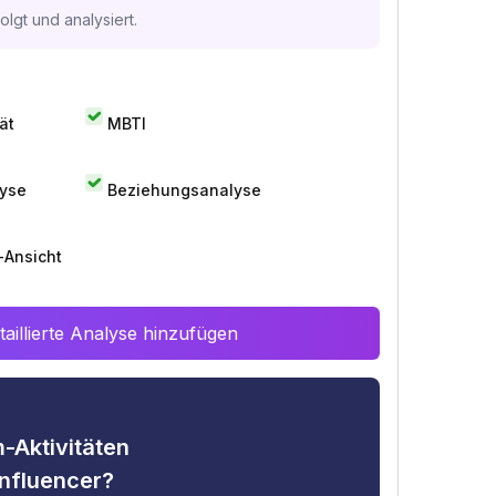
lgt und analysiert.
ät
MBTI
lyse
Beziehungsanalyse
-Ansicht
aillierte Analyse hinzufügen
-Aktivitäten
nfluencer?