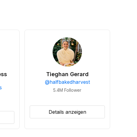
ess
Tieghan Gerard
@
halfbakedharvest
s
5.4M
Follower
Details anzeigen