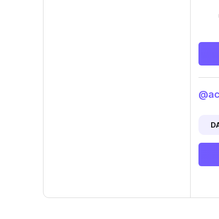
@act
D