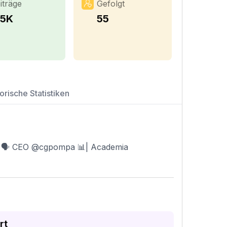
iträge
Gefolgt
.5K
55
orische Statistiken
🏆 🗣 CEO @cgpompa 📊| Academia
rt