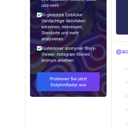
und mehr
KI-gestützte Einblicke:
Verdächtige Aktivitäten
erkennen, Interessen,
Standorte und mehr
analysieren
Kostenloser anonymer Story-
@ac
Viewer: Instagram-Stories
anonym ansehen
Probieren Sie jetzt
DolphinRadar aus