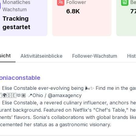
Monatliches
Follower
Be
Wachstum
6.8K
7
Tracking
gestartet
sicht
Aktivitätseinblicke
Follower-Wachstum
Hist
oniaconstable
 Elise Constable ever-evolving being 🌬️✨ Find me in the gard
🇹🌍🇩🇪🫶🏽 📍Ohio / @amaxagency
 Elise Constable, a revered culinary influencer, anchors h
urant background. Featured on Netflix's "Chef's Table," her
nents’ flavors. Sonia's collaborations with global brands li
cemented her status as a gastronomic visionary.