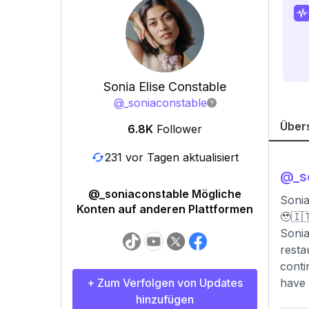
Sonia Elise Constable
@
_soniaconstable
Über
6.8K
Follower
231 vor Tagen aktualisiert
@
_s
@_soniaconstable Mögliche
Sonia
Konten auf anderen Plattformen
🥹🇮
Sonia
resta
conti
+ Zum Verfolgen von Updates
have 
hinzufügen