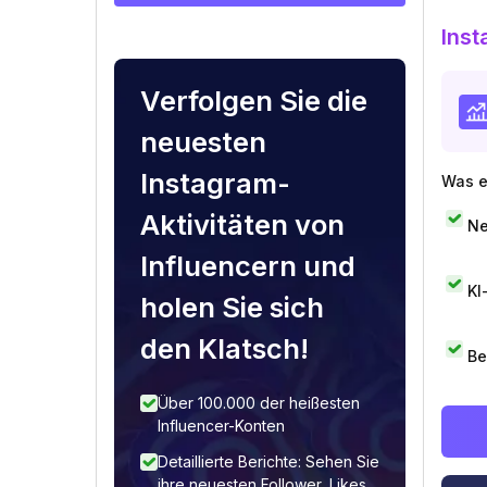
Inst
Verfolgen Sie die
neuesten
Instagram-
Was e
Aktivitäten von
Ne
Influencern und
KI
holen Sie sich
den Klatsch!
Be
Über 100.000 der heißesten
Influencer-Konten
Detaillierte Berichte: Sehen Sie
ihre neuesten Follower, Likes