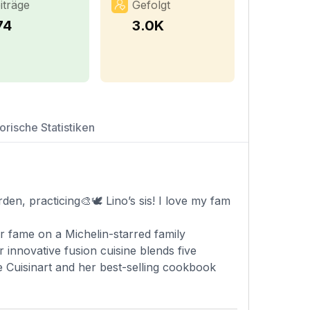
iträge
Gefolgt
74
3.0K
orische Statistiken
en, practicing🎨🕊️ Lino’s sis! I love my fam
er fame on a Michelin-starred family
 innovative fusion cuisine blends five
ke Cuisinart and her best-selling cookbook