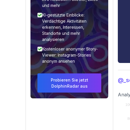
und mehr
KI-gestützte Einblicke:
Verdächtige Aktivitäten
erkennen, Interessen,
Standorte und mehr
analysieren
Kostenloser anonymer Story-
Viewer: Instagram-Stories
anonym ansehen
@_s
Probieren Sie jetzt
DolphinRadar aus
Analy