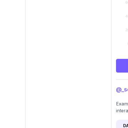
@_so
Exami
inter
D