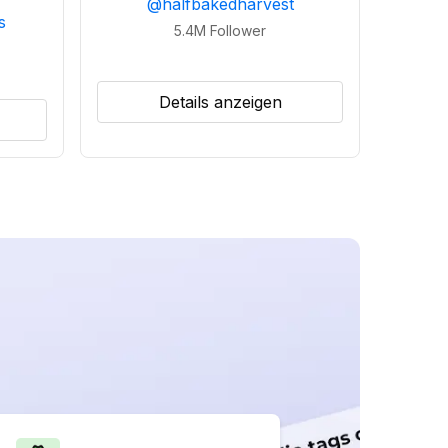
@
halfbakedharvest
s
5.4M
Follower
Details anzeigen