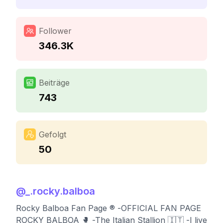
Follower
346.3K
Beiträge
743
Gefolgt
50
@
_.rocky.balboa
Rocky Balboa Fan Page ®️ -OFFICIAL FAN PAGE
ROCKY BALBOA 🥊 -The Italian Stallion 🇮🇹 -I live