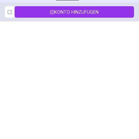
Not Now
Accept
KONTO HINZUFÜGEN
DolphinRadar
Ihr ultimativer Instagram-Aktivitäts-Tracker
Folgen Sie uns
PRODUKT
RESSOURCEN
Analysen-Beispiel
Änderungsprotokoll
Preise
Blog
Kontaktieren Sie uns
Über uns