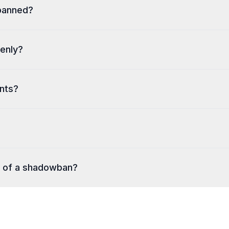
wbanned?
 provides real-time detection based on algorithmic patterns.
enly?
affected by hidden Instagram restrictions. Our tool reveals these blind spo
nts?
accounts.
stay fully compliant with platform policies.
t of a shadowban?
rs of a shadowban. Our tool detects this too.No — for privacy reasons, we o