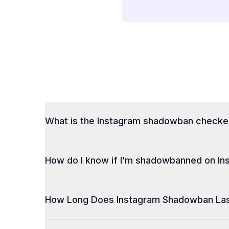
What is the Instagram shadowban checke
A free visibility testing tool by Dolphin Radar that identifies 
How do I know if I’m shadowbanned on In
Use our Instagram shadowban test online free. Just enter your
How Long Does Instagram Shadowban La
Shadowbans can last anywhere from a few days to weeks. Freq